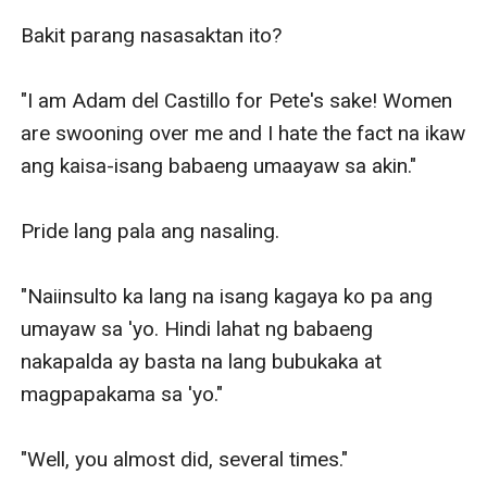
Bakit parang nasasaktan ito?

"I am Adam del Castillo for Pete's sake! Women 
are swooning over me and I hate the fact na ikaw 
ang kaisa-isang babaeng umaayaw sa akin."

Pride lang pala ang nasaling. 

"Naiinsulto ka lang na isang kagaya ko pa ang 
umayaw sa 'yo. Hindi lahat ng babaeng 
nakapalda ay basta na lang bubukaka at 
magpapakama sa 'yo."

"Well, you almost did, several times."
