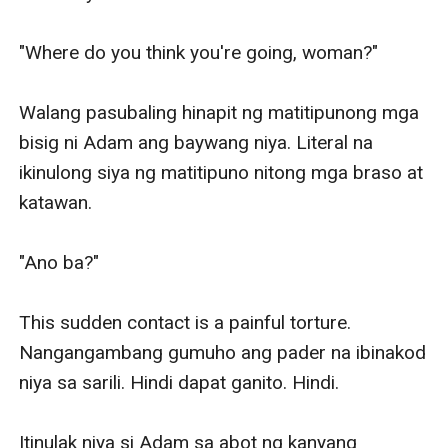
"Where do you think you're going, woman?"

Walang pasubaling hinapit ng matitipunong mga 
bisig ni Adam ang baywang niya. Literal na 
ikinulong siya ng matitipuno nitong mga braso at 
katawan. 

"Ano ba?"

This sudden contact is a painful torture. 
Nangangambang gumuho ang pader na ibinakod 
niya sa sarili. Hindi dapat ganito. Hindi. 

Itinulak niya si Adam sa abot ng kanyang 