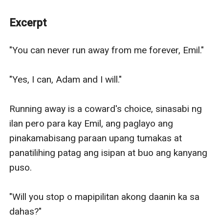
with Arthur for the rest of her life.
Excerpt
"You can never run away from me forever, Emil." 

"Yes, I can, Adam and I will."

Running away is a coward's choice, sinasabi ng 
ilan pero para kay Emil, ang paglayo ang 
pinakamabisang paraan upang tumakas at 
panatilihing patag ang isipan at buo ang kanyang 
puso.

"Will you stop o mapipilitan akong daanin ka sa 
dahas?"
