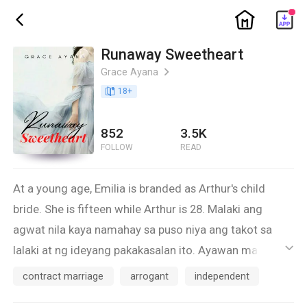
ic_home
ic_back
Runaway Sweetheart
Grace Ayana
ic_arrow_right
book_age
18
+
852
3.5K
FOLLOW
READ
At a young age, Emilia is branded as Arthur's child
bride. She is fifteen while Arthur is 28. Malaki ang
agwat nila kaya namahay sa puso niya ang takot sa
lalaki at ng ideyang pakakasalan ito. Ayawan man niya
ic_default
ang ideyang ito at ang masaklap na kinasadlakan
contract marriage
arrogant
independent
niyang tadhana, it seems like she is really bound to be