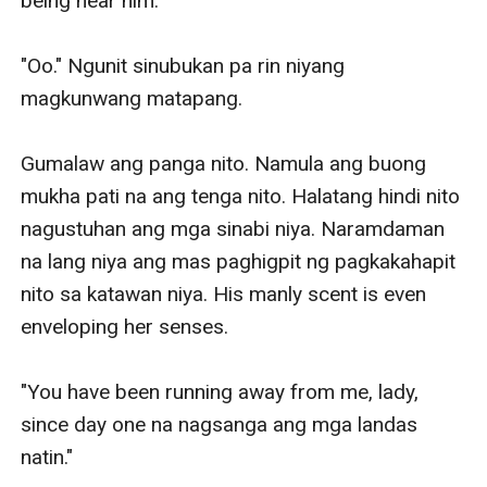
being near him. 

"Oo." Ngunit sinubukan pa rin niyang 
magkunwang matapang.

Gumalaw ang panga nito. Namula ang buong 
mukha pati na ang tenga nito. Halatang hindi nito 
nagustuhan ang mga sinabi niya. Naramdaman 
na lang niya ang mas paghigpit ng pagkakahapit 
nito sa katawan niya. His manly scent is even 
enveloping her senses. 

"You have been running away from me, lady, 
since day one na nagsanga ang mga landas 
natin."
