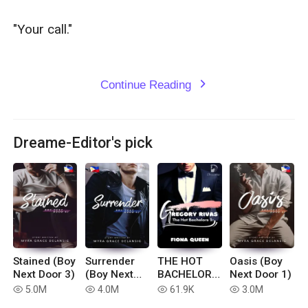
"Your call."

Continue Reading
expand_more
Dreame-Editor's pick
Stained (Boy
Surrender
THE HOT
Oasis (Boy
Next Door 3)
(Boy Next
BACHELORS
Next Door 1)
Door 2)
1: Gregory
5.0M
4.0M
61.9K
3.0M
read
read
read
read
Rivas