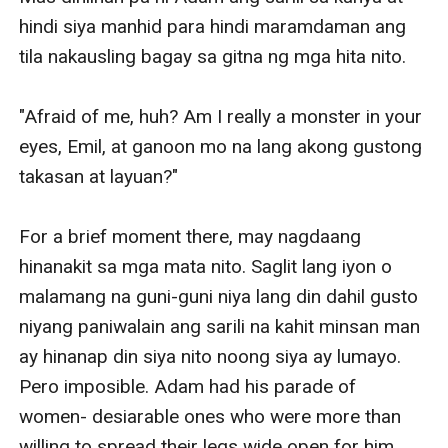
hindi siya manhid para hindi maramdaman ang 
tila nakausling bagay sa gitna ng mga hita nito. 

"Afraid of me, huh? Am I really a monster in your 
eyes, Emil, at ganoon mo na lang akong gustong 
takasan at layuan?"

For a brief moment there, may nagdaang 
hinanakit sa mga mata nito. Saglit lang iyon o 
malamang na guni-guni niya lang din dahil gusto 
niyang paniwalain ang sarili na kahit minsan man 
ay hinanap din siya nito noong siya ay lumayo. 
Pero imposible. Adam had his parade of 
women- desiarable ones who were more than 
willing to spread their legs wide open for him. 