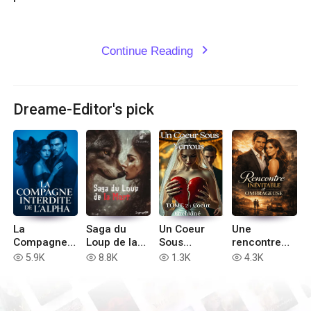
Continue Reading
expand_more
Dreame-Editor's pick
La
Saga du
Un Coeur
Une
Compagne
Loup de la
Sous
rencontre
Interdite de
Mort
Verrous || :
inévitable et
5.9K
8.8K
1.3K
4.3K
read
read
read
read
L'Alpha
Coeur
ombrageuse
Enchaîné