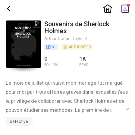
ic_home
ic_back
Souvenirs de Sherlock
Holmes
Arthur Conan Doyle
ic_arrow_right
book_age
0
+
detail_authorized
AUTHORIZED
0
1K
FOLLOW
READ
Le mois de juillet qui suivit mon mariage fut marqué
pour moi par trois affaires graves dans lesquelles j’eus
le privilège de collaborer avec Sherlock Holmes et de
pouvoir étudier ses méthodes. La première de ces
ic_default
affaires devra être encore pendant des années tenue
detective
secrète, tant à cause de son importance qu’à cause