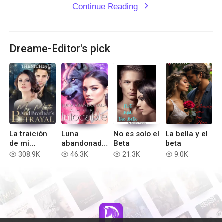
Continue Reading
expand_more
Dreame-Editor's pick
La traición
Luna
No es solo el
La bella y el
de mi
abandonada
Beta
beta
compañero
: Ahora
308.9K
46.3K
21.3K
9.0K
read
read
read
read
destinado y
intocable
mi hermano