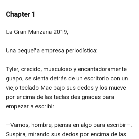
todos necesitan el dinero, por un motivo u otro.
Cuando empiezan a ver publicidad de una competición
Chapter 1
en una atracción en una casa encantada que ofrece
100.00$ a quien sobreviva una noche, todos se
La Gran Manzana 2019,

apresuran a aprovechar la oportunidad.
Después de que todo vaya a peor en esta casa de
Una pequeña empresa periodística:

continuos gritos y terror, ¿quién saldrá ileso?
Buena suerte.
Tyler, crecido, musculoso y encantadoramente 
guapo, se sienta detrás de un escritorio con un 
viejo teclado Mac bajo sus dedos y los mueve 
por encima de las teclas designadas para 
empezar a escribir.

—Vamos, hombre, piensa en algo para escribir—. 
Suspira, mirando sus dedos por encima de las 