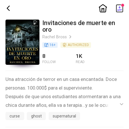
ic_home
ic_back
Invitaciones de muerte en
oro
Rachel Bross
ic_arrow_right
book_age
16
+
detail_authorized
AUTHORIZED
8
1K
FOLLOW
READ
Una atracción de terror en un casa encantada. Doce
personas. 100.000$ para el superviviente.
Después de que unos estudiantes atormentaran a una
chica durante años, ella va a terapia...y se le ocurre una
ic_default
idea.
curse
ghost
supernatural
Años después, todos tienen un cómodo trabajo. Pero