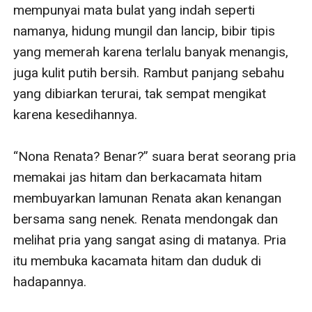
perasaan asing yang merayapi hatinya.
mempunyai mata bulat yang indah seperti 
Dapatkah Renata, sang gadis lugu yang berasal dari
namanya, hidung mungil dan lancip, bibir tipis 
pelosok desa itu mendapatkan kebahagiaan? Atau
yang memerah karena terlalu banyak menangis, 
haruskah dia merelakan kebahagiaannya untuk Regan
juga kulit putih bersih. Rambut panjang sebahu 
dan Safiza? Simak kisahnya ya yang pasti seru!
yang dibiarkan terurai, tak sempat mengikat 
karena kesedihannya. 

“Nona Renata? Benar?” suara berat seorang pria 
memakai jas hitam dan berkacamata hitam 
membuyarkan lamunan Renata akan kenangan 
bersama sang nenek. Renata mendongak dan 
melihat pria yang sangat asing di matanya. Pria 
itu membuka kacamata hitam dan duduk di 
hadapannya. 
