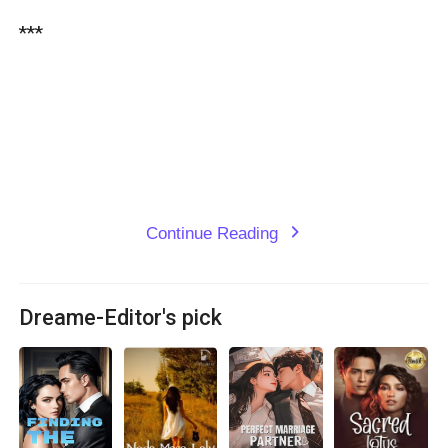
*** 

Continue Reading
expand_more
Dreame-Editor's pick