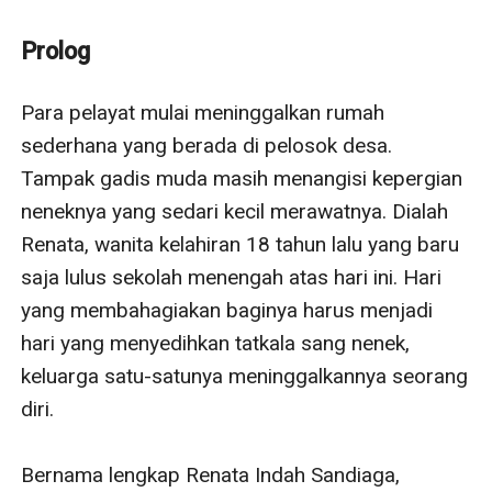
dari mendiang ayahnya yang meninggalkannya saat
dia bayi.
Prolog
Selama ini hidup dalam kemiskinan dan diasuh oleh
sang nenek, membuat Renata merasakan kebahagiaan
Para pelayat mulai meninggalkan rumah 
saat mempunyai segala yang dia inginkan, hidupnya
sederhana yang berada di pelosok desa. 
benar-benar berubah.
Tampak gadis muda masih menangisi kepergian 
Hanya saja dia harus menerima kenyataan bahwa
neneknya yang sedari kecil merawatnya. Dialah 
ternyata Regan membuat perjanjian dengan Wijaya
Renata, wanita kelahiran 18 tahun lalu yang baru 
tentang keinginannya menikahi kekasihnya, Safiza
saja lulus sekolah menengah atas hari ini. Hari 
setelah menikahi Renata.
yang membahagiakan baginya harus menjadi 
Sejak itu, Renata hidup dalam rumah tangga bersama
hari yang menyedihkan tatkala sang nenek, 
Safiza sang madu yang dianggapnya kakak sendiri.
keluarga satu-satunya meninggalkannya seorang 
Renata tak tahu mau dibawa kemana pernikahannya?
diri.

yang dia tahu, bahwa dia senang menjalaninya,
menjalani mimpinya tanpa dia sadari bisa saja ada
Bernama lengkap Renata Indah Sandiaga, 