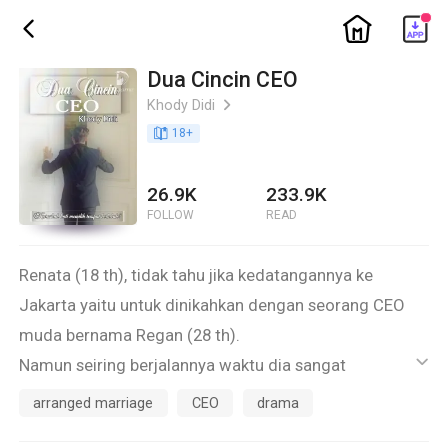
ic_home
ic_back
Dua Cincin CEO
Khody Didi
ic_arrow_right
book_age
18
+
26.9K
233.9K
FOLLOW
READ
Renata (18 th), tidak tahu jika kedatangannya ke
Jakarta yaitu untuk dinikahkan dengan seorang CEO
muda bernama Regan (28 th).
Namun seiring berjalannya waktu dia sangat
ic_default
menikmati segala fasilitas yang diberikan keluarga
arranged marriage
CEO
drama
Wijaya, orang tua Regan yang juga merupakan sahabat