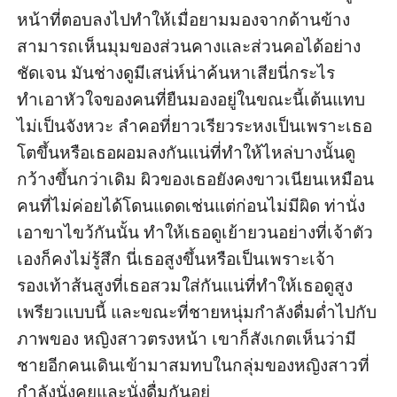
หน้าที่​ตอบ​ลง​ไป​ทำ​ให้​เมื่อ​ยาม​มอง​จาก​ด้าน​ข้าง 
สามารถ​เห็น​มุม​ของ​ส่วน​คาง​และ​ส่วน​คอ​ได้​อย่าง​
ชัดเจน มัน​ช่าง​ดู​มี​เสน่ห์​น่า​ค้นหา​เสีย​นี่​กระไร 
ทำเอา​หัวใจ​ของ​คน​ที่​ยืน​มอง​อยู่​ใน​ขณะนี้​เต้น​แทบ​
ไม่​เป็น​จังหวะ ลำคอ​ที่​ยาว​เรียว​ระหง​เป็น​เพราะ​เธอ​
โต​ขึ้น​หรือ​เธอ​ผอม​ลง​กัน​แน่​ที่​ทำ​ให้​ไหล่​บาง​นั้น​ดู​
กว้าง​ขึ้น​กว่า​เดิม ผิว​ของ​เธอ​ยังคง​ขาว​เนียน​เหมือน​
คน​ที่​ไม่ค่อย​ได้​โดน​แดด​เช่น​แต่ก่อน​ไม่​มี​ผิด ท่า​นั่ง​
เอา​ขา​ไขว้​กัน​นั้น ทำ​ให้​เธอ​ดู​เย้ายวน​อย่าง​ที่​เจ้าตัว​
เอง​ก็​คง​ไม่​รู้สึก นี่​เธอ​สูง​ขึ้น​หรือ​เป็น​เพราะ​เจ้า​
รองเท้า​ส้นสูง​ที่​เธอ​สวมใส่​กัน​แน่​ที่​ทำ​ให้​เธอ​ดู​สูง​
เพรียว​แบบ​นี้ และ​ขณะที่​ชายหนุ่ม​กำลัง​ดื่มด่ำ​ไป​กับ​
ภาพ​ของ หญิงสาว​ตรงหน้า เขา​ก็​สังเกต​เห็น​ว่า​มี​
ชาย​อีก​คน​เดิน​เข้า​มา​สมทบ​ใน​กลุ่ม​ของ​หญิงสาว​ที่​
กำลัง​นั่ง​คุยและนั่ง​ดื่ม​กัน​อยู่
