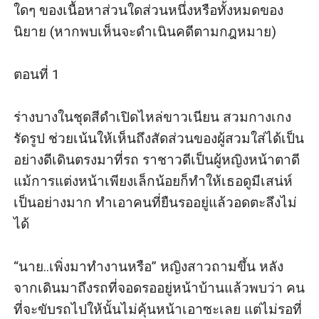
มากกว่าเจ้านายกับลูกน้อง
ใดๆ ของเนื้อหาส่วนใดส่วนหนึ่งหรือทั้งหมดของ
นิยาย (หากพบเห็นจะดำเนินคดีตามกฎหมาย)

ตอนที่ 1

ร่าง​บาง​ใน​ชุด​สี​ดำ​เปิด​ไหล่​ขาว​เนียน สวม​กางเกง​
รัดรูป ช่วย​เน้น​ให้​เห็น​ถึง​สัดส่วน​ของ​ผู้​สวมใส่​ได้​เป็น​
อย่าง​ดี​เดิน​ตรง​มา​ที่​รถ ราชาวดี​เป็น​ผู้หญิง​หน้าตา​ดี 
แม้​การ​แต่งหน้า​เพียง​เล็กน้อย​ก็​ทำ​ให้​เธอ​ดู​มี​เสน่ห์​
เป็น​อย่าง​มาก ทำเอา​คน​ที่​ยืน​รอ​อยู่​แล้ว​อด​ตะลึง​ไม่​
ได้

“นาย..เพิ่งมาทำงานหรือ” หญิงสาว​ถาม​ขึ้น หลัง
จาก​เดิน​มา​ถึง​รถ​ที่​จอด​รอ​อยู่​หน้า​บ้าน​แล้ว​พบ​ว่า คน​
ที่​จะ​ขับ​รถ​ไป​ให้​นั้น​ไม่​คุ้น​หน้า​เอา​ซะ​เลย แต่​ไม่​รอ​ที่​