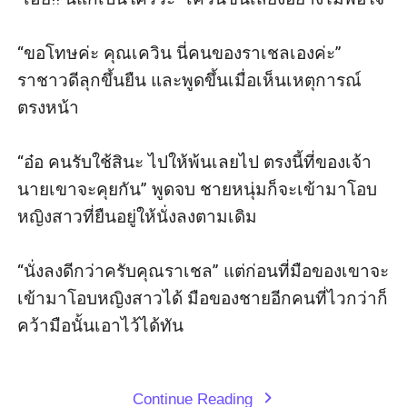
“ขอโทษค่ะ คุณเควิน นี่คน​ของ​ราเชล​เอง​ค่ะ” 
ราชาวดี​ลุก​ขึ้น​ยืน และ​พูด​ขึ้น​เมื่อ​เห็น​เหตุการณ์​
ตรงหน้า

“อ๋อ คนรับใช้​สิ​นะ ไป​ให้​พ้น​เลย​ไป ตรง​นี้​ที่ของเจ้า
นาย​เขา​จะ​คุย​กัน” พูด​จบ ชายหนุ่ม​ก็​จะ​เข้า​มา​โอบ​
หญิงสาว​ที่​ยืน​อยู่​ให้​นั่งลง​ตาม​เดิม

“นั่งลง​ดี​กว่า​ครับ​คุณ​ราเชล” แต่ก่อน​ที่​มือ​ของ​เขา​จะ​
เข้า​มา​โอบ​หญิงสาว​ได้ มือ​ของ​ชาย​อีก​คน​ที่​ไว​กว่า​ก็​
คว้า​มือ​นั้น​เอา​ไว้​ได้​ทัน

Continue Reading
expand_more