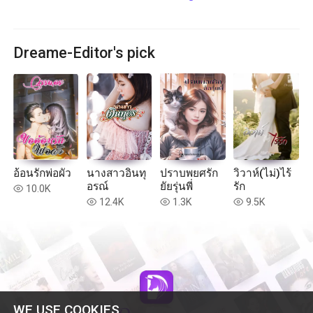
Dreame-Editor's pick
อ้อนรักพ่อผัว
นางสาวอินทุ
ปราบพยศรัก
วิวาห์(ไม่)ไร้
อรณ์
ยัยรุ่นพี่
รัก
10.0K
read
12.4K
1.3K
9.5K
read
read
read
WE USE COOKIES