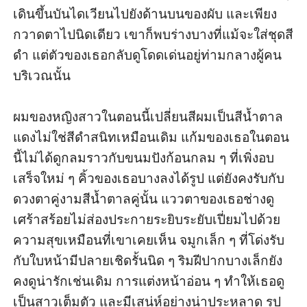
เดิน​ขึ้น​บันได​เวียน​ไป​ยัง​ด้าน​บน​ของ​ผับ และ​เพียง​
กวาด​ตา​ไป​นิด​เดียว เขา​ก็​พบ​ร่าง​บาง​ที่​แม้​จะ​ใส่​ชุด​สี​
ดำ แต่​ตัว​ของ​เธอ​กลับ​ดู​โดดเด่น​อยู่​ท่ามกลาง​ผู้คน​
บริเวณ​นั้น

ผม​ของ​หญิงสาว​ใน​ตอนนี้​เปลี่ยน​สี​ผม​เป็น​สี​น้ำตาล
แดง​ไม่​ใช่​สี​ดำ​สนิทเหมือน​เดิม แก้ม​ของ​เธอ​ใน​ตอน
นี้​ไม่​ได้​ดู​กลม​ราวกับ​ขนมปัง​ก้อน​กลม ๆ ที่​เพิ่ง​อบ​
เสร็จ​ใหม่ ๆ คิ้ว​ของ​เธอ​บาง​ลง​ได้​รูป แต่​ยังคง​รับ​กับ​
ดวงตา​คู่​งาม​สีน้ำ​ตาล​คู่​นั้น แววตา​ของ​เธอ​ช่าง​ดู​
เศร้าสร้อย​ไม่​ส่อง​ประกาย​ระยิบระยับ​เปี่ยม​ไป​ด้วย​
ความ​สุข​เหมือน​ที่​เขา​เคย​เห็น จมูก​เล็ก ๆ ที่​โด่ง​รับ​
กับ​ใบหน้า​มี​ปลาย​เชิด​รั้น​นิด ๆ ริมฝีปาก​บาง​เล็ก​ยัง
คง​ดู​น่ารัก​เช่น​เดิม การ​แต่งหน้า​อ่อน ๆ ทำ​ให้​เธอ​ดู​
เป็นสาว​เต็มตัว และ​มี​เสน่ห์​อย่าง​น่า​ประหลาด รูป​