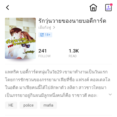
ic_home
ic_back
รักวุ่นวายของนายบอดี้การ์ด
เฮียกังฟู
ic_arrow_right
book_age
18
+
241
1.3K
FOLLOW
READ
แพทริค บอดี้การ์ดหนุ่มในวัย29 เขามาทำงานเป็นวันแรก
โดยการชักชวนของภรรยามาเฟียที่ชื่อ แฟรงค์ คอลเตลโล
ในอดีต มาเฟียคนนี้ได้ไปลักพาตัว ลลิตา สาวชาวไทยมา
เป็นภรรยาอยู่กินจนมีลูกหนึ่งคนก็คือ ราชาวดี คอลเตลโล
ic_default
หรือ ราเชล คอลเตลโล
HE
police
mafia
ราชาวดีเป็นคุณหนู ขี้วีน เหวี่ยง เอาแต่ใจ เธออยากทำตาม