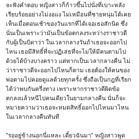
จะ​ฟัง​คำตอบ หญิงสาว​ก็​ก้าว​ขึ้น​ไป​นั่ง​ที่​เบาะ​หลัง​
เรียบร้อย​อย่าง​ไม่​งอแง ไม่​เหมือน​ที่​ชายหนุ่ม​ได้​เคย​
เห็น​เมื่อ​ตอน​เช้า​ของ​วัน​แรก​ที่​ได้​เจอ​เธอ​สัก​นิด ซึ่ง​
นั่น​เป็น​เพราะว่า​มัน​เป็น​ข้อตกลง​ระหว่างราชาวดี​
กับ​ผู้​เป็น​บิดา​ว่า ใน​เวลา​กลางวัน​ถ้า​เธอ​จะ​ออก​ไป​
ไหน เธอ​มี​สิทธิ์​ที่​จะ​ปฏิเสธ​ที่​จะ​ไม่​ให้​มี​คน​ตาม​ไป​
ด้วย​ได้​บ้าง​บาง​คราว แต่​หาก​เป็น​เวลา​กลางคืน ไม่
ว่าราชาวดี​จะ​ออก​ไป​ไหน​ก็ตาม เธอ​ต้อง​ให้​คน​ของ​
พ่อ​ตาม​ไป​คอย​ดูแล​ด้วย​ทุก​ครั้ง ซึ่ง​ถือ​เป็น​กฎ​ที่​เรียก​
ได้​ว่า​พบ​กัน​ครึ่ง​ทาง เพราะ​หากราชาวดี​ผิด​ข้อ
ตกลง​แล้ว​หนี​ไป​คน​เดียว​ใน​ยาม​กลางคืน นั่น​ก็​จะ​
หมายความ​ว่า​เธอ​จะ​หมด​สิทธิ์​ออก​ไปไหนมาไหน​
ใน​เวลา​กลางคืน​ทันที

“รอ​อยู่​ข้างนอก​นี่แหละ เดี๋ยว​ฉัน​มา” หญิงสาว​พูด​