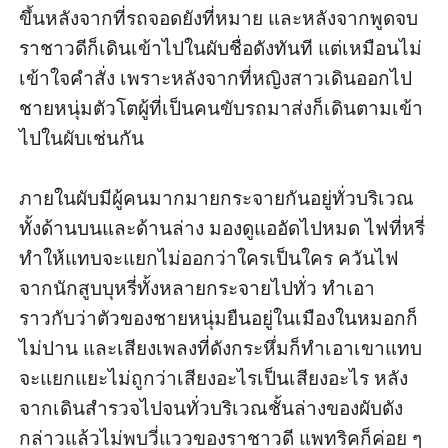
ขึ้น​หลังจาก​ที่​รถ​จอด​ยัง​ที่หมาย และ​หลังจาก​พูด​จบ
ราชาวดี​ก็​เดิน​เข้า​ไป​ใน​ผับ​ชื่อดัง​ทันที แต่​เหมือน​ไม่​
เข้าใจ​คำสั่ง เพราะ​หลังจาก​ที่​หญิงสาว​เดิน​ออก​ไป 
ชายหนุ่ม​ตัว​โต​ผู้​ที่​เป็น​คน​ขับ​รถ​มา​ส่ง​ก็​เดิน​ตาม​เข้า​
ไป​ใน​ผับ​เช่นกัน

ภายใน​ผับ​มี​ผู้คน​มากมาย​กระจาย​กัน​อยู่​ทั่ว​บริเวณ​
ทั้ง​ด้าน​บน​และ​ด้าน​ล่าง มองดู​แออัด​ไป​หมด ไฟ​ที่​หรี่​
ทำ​ให้​แทบ​จะ​แยก​ไม่​ออก​ว่า​ใคร​เป็น​ใคร ควันไฟ​
จาก​นัก​สูบ​บุหรี่​ทั้งหลาย​กระจาย​ไป​ทั่ว ทำเอา​
ราวกับว่า​ตัว​ของ​ชายหนุ่ม​ยืน​อยู่​ใน​เมือง​ใน​หมอก​ก็​
ไม่​ปาน และ​เสียง​เพลง​ที่​ดัง​กระหึ่ม​ก็​ทำเอา​เขา​แทบ​
จะ​แยกแยะ​ไม่​ถูก​ว่า​เสียง​อะไร​เป็น​เสียง​อะไร หลัง
จาก​เดิน​สำรวจ​ไป​จน​ทั่ว​บริเวณ​ชั้น​ล่าง​ของ​ผับ​ดัง
กล่าว​แล้ว​ไม่​พบ​วี่แวว​ของราชาวดี แพทริค​ก็​ค่อย ๆ 