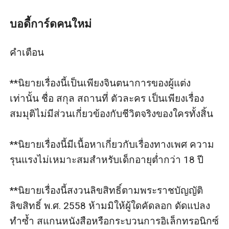
ความฝัน เธอจบดีไซน์เนอร์ และเปิดห้องเสื้อ อาชีพเสริมคือ
รับเดินแบบซึ่งส่วนใหญ่ที่เดินแบบจะเป็นเสื้อผ้าของเธอเอง
บอดี้การ์ดคนใหม่
เกือบทั้งหมด
แพทริคถูกแฟรงค์ ให้ไปเป็นบอดี้การ์ดส่วนตัวคอยดูแล
คำเตือน

ลูกสาว แพทริคไม่ได้ตามใจเธอเลยทำให้หญิงสาวไม่ชอบ
ในตอนแรก และข้อร้องให้บิดาเปลี่ยนบอดี้การ์ดเป็นคนอื่น
**นิยายเรื่องนี้เป็นเพียงจินตนาการของผู้แต่ง
แทน แต่ว่าพ่อของเธอก็ไม่ยอม เพราะชอบให้แพทริคที่ไม่
เท่านั้น ชื่อ สกุล สถานที่ ตัวละคร เป็นเพียงเรื่อง
ได้ตามใจลูกสาวเหมือนบอดี้การ์ดคนอื่น ๆ ทำหน้าที่นี้ แพ
สมมุติไม่มีส่วนเกี่ยวข้องกับชีวิตจริงของใครทั้งสิ้น

ทริคจะเป็นคนขับรถให้ราชวดีและประกบติดเธอตลอด
และตามช่วยเหลือเธอได้ทุกครั้ง สิ่งที่โปรดปรานของเธอ
**นิยายเรื่องนี้มีเนื้อหาเกี่ยวกับเรื่องทางเพศ ความ
คือไปผับกับเพื่อน ๆ วันหนึ่งหญิงสาวถูกวางยาโดยคนที่มา
รุนแรงไม่เหมาะสมสำหรับเด็กอายุต่ำกว่า 18 ปี

จีบเธอ และแพทริคเป็นคนช่วยเอาไว้ จนถึงคู่มีอะไรกัน ทั้ง
สองเพิ่งรู้ใจตัวเองว่าหลงรักกัน เพราะการที่ราชาวดียอมให้
**นิยายเรื่องนี้สงวนลิขสิทธิ์ตามพระราชบัญญัติ
แพทริคดูแลคือเธอได้แอบหลงรักเขาไปแล้วตั้งแต่แรก
ลิขสิทธิ์ พ.ศ. 2558 ห้ามมิให้ผู้ใดคัดลอก ดัดแปลง 
นั่นเอง และแพทริคเองก็เช่นกัน เขาดูแลราชาวดีเอง
ทำซ้ำ สแกนหนังสือหรือกระบวนการอิเล็กทรอนิกซ์