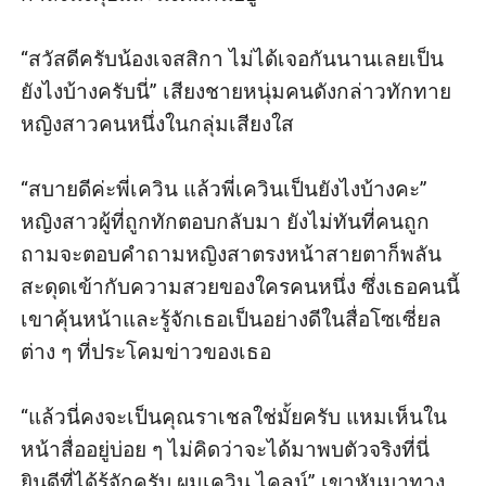
“สวัสดี​ครับ​น้อง​เจสสิกา ไม่​ได้​เจอกัน​นาน​เลย​เป็น​
ยังไง​บ้าง​ครับ​นี่” เสียง​ชายหนุ่ม​คน​ดังกล่าว​ทักทาย​
หญิงสาว​คน​หนึ่ง​ใน​กลุ่ม​เสียง​ใส

“สบายดี​ค่ะพี่เควิน แล้วพี่​เควิน​เป็น​ยังไง​บ้าง​คะ” 
หญิงสาว​ผู้​ที่​ถูก​ทัก​ตอบ​กลับ​มา ยังไม่ทันที่คนถูก
ถามจะตอบคำถามหญิงสาตรงหน้าสายตาก็พลัน
สะดุดเข้ากับความสวยของใครคนหนึ่ง ซึ่งเธอคนนี้
เขาคุ้นหน้าและรู้จักเธอเป็นอย่างดีในสื่อโซเซี่ยล
ต่าง ๆ ที่ประโคมข่าวของเธอ

“แล้ว​นี่​คงจะ​เป็นคุณราเชล​ใช่​มั้ย​ครับ แหม​เห็น​ใน​
หน้า​สื่อ​อยู่​บ่อย ๆ ไม่​คิด​ว่า​จะ​ได้​มา​พบ​ตัว​จริง​ที่นี่ 
ยินดี​ที่​ได้​รู้จัก​ครับ ผม​เควิน ไคลน์” เขา​หัน​มา​ทาง 