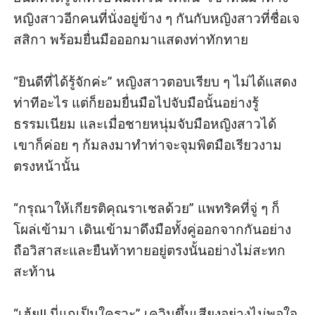
หญิงสาว​อีก​คน​ที่นั่ง​อยู่​ข้าง ๆ กัน​กับ​หญิงสาว​ที่​ชื่อ​เจ
สสิกา พร้อม​ยื่น​มือ​ออก​มา​แสดง​ท่า​ทักทาย

“ยินดี​ที่​ได้​รู้จักค่ะ” หญิงสาว​ตอบ​เรียบ ๆ ไม่​ได้​แสดง​
ท่าที​อะไร แต่​ก็​ยอม​ยื่น​มือ​ไป​จับมือ​นั้น​อย่าง​รู้​
ธรรมเนียม และ​เมื่อ​ชายหนุ่ม​จับมือหญิงสาว​ได้ 
เขา​ก็​ค่อย ๆ ก้ม​ลง​มา​ทำท่า​จะ​จุมพิต​มือ​เรียว​งาม​
ตรงหน้า​นั้น

“กรุณา​ให้​เกียรติคุณราเชล​ด้วย” แพทริค​ที่​จู่ ๆ ก็​
โผล่​เข้า​มา เดิน​เข้า​มา​ดึง​มือ​ทั้ง​คู่​ออก​จาก​กัน​อย่าง​
ถือ​วิสาสะ​และ​ยืน​ท้าทาย​อยู่​ตรง​นั้น​อย่าง​ไม่​สะทก
สะท้าน

“เฮ้ย!! นี่แก​​เป็น​ใคร​วะ” เควิน​ขึ้นเสียง​อย่าง​ไม่​พอใจ
