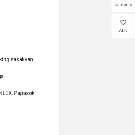
Contents
like
ADD