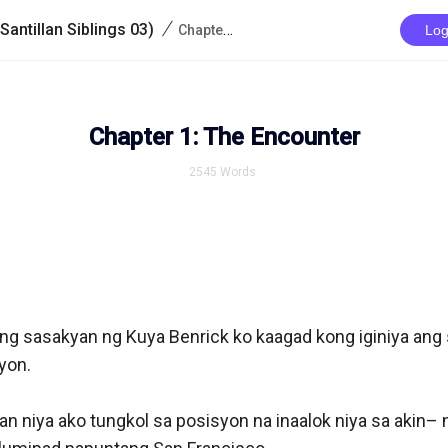
/
antillan Siblings 03)
Chapter 1: The Encounter
Log
Chapter 1: The Encounter
2545
Words