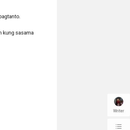
Writer
chap_list