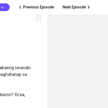
Previous Episode
Next Episode
 in
ic_arrow_left
ic_arrow_right
babaeng sinasabi 
 paghahanap sa 
anto? ‘Di ba, 