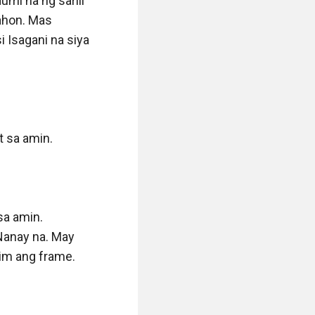
mi na ng sarili 
ahon. Mas 
 Isagani na siya 
 sa amin.

a amin. 
anay na. May 
im ang frame.
