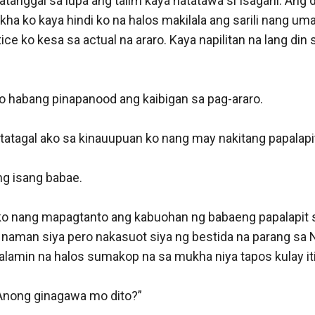
atanggal sa lupa ang talim kaya natatawa si Isagani. Ang du
kha ko kaya hindi ko na halos makilala ang sarili nang um
ce ko kesa sa actual na araro. Kaya napilitan na lang din si
o habang pinapanood ang kaibigan sa pag-araro. 

tatagal ako sa kinauupuan ko nang may nakitang papalapit
ng isang babae.

 nang mapagtanto ang kabuohan ng babaeng papalapit s
naman siya pero nakasuot siya ng bestida na parang sa N
salamin na halos sumakop na sa mukha niya tapos kulay it
 Anong ginagawa mo dito?”
