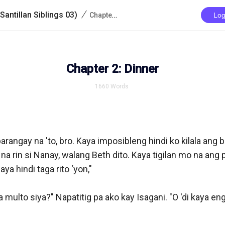
/
antillan Siblings 03)
Chapter 2: Dinner
Log
Chapter 2: Dinner
1660
Words
 barangay na 'to, bro. Kaya imposibleng hindi ko kilala ang 
a rin si Nanay, walang Beth dito. Kaya tigilan mo na ang
a hindi taga rito ‘yon,"

 multo siya?" Napatitig pa ako kay Isagani. "O 'di kaya engk