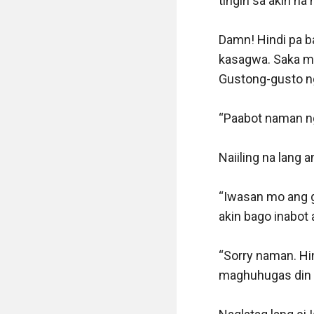
tingin sa akin na 
Damn! Hindi pa ba
kasagwa. Saka ma
Gustong-gusto ng
“Paabot naman ng 
Naiiling na lang 
“Iwasan mo ang ga
akin bago inabot 
“Sorry naman. Hi
maghuhugas din s