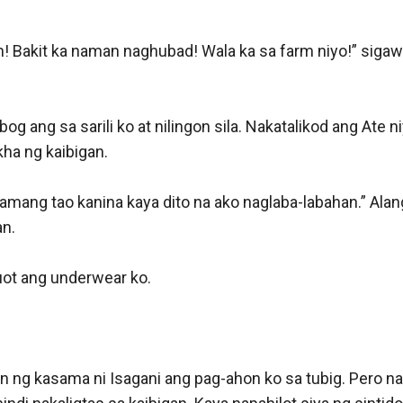
! Bakit ka naman naghubad! Wala ka sa farm niyo!” sigaw n
bog ang sa sarili ko at nilingon sila. Nakatalikod ang Ate niy
a ng kaibigan.

namang tao kanina kaya dito na ako naglaba-labahan.” Ala
n.

ot ang underwear ko.



n ng kasama ni Isagani ang pag-ahon ko sa tubig. Pero na