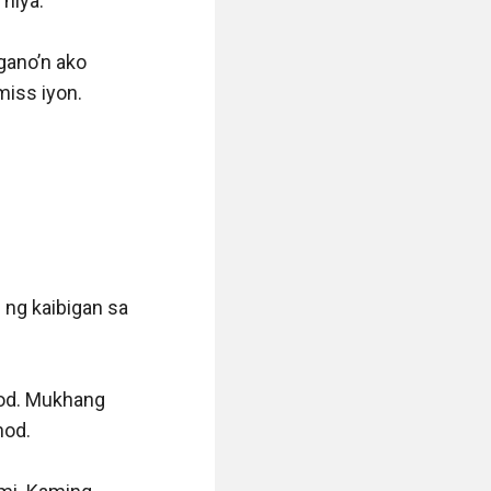
niya.

gano’n ako 
ss iyon. 
ng kaibigan sa 
od. Mukhang 
od.
