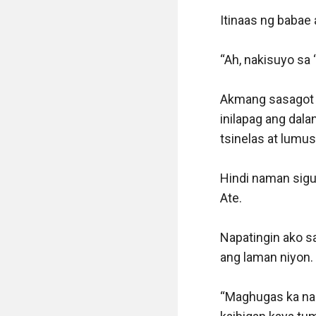
Itinaas ng babae 
“Ah, nakisuyo sa 
Akmang sasagot a
inilapag ang dala
tsinelas at lumus
Hindi naman sigur
Ate.

Napatingin ako s
ang laman niyon.
“Maghugas ka na n