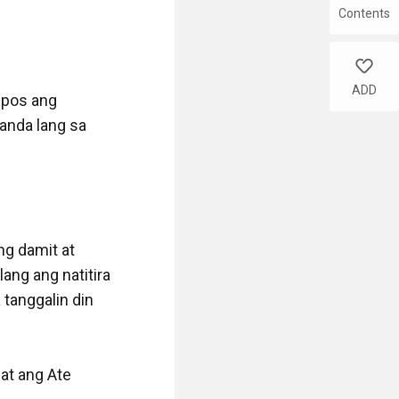
Contents
like
ADD
pos ang 
nda lang sa 
g damit at 
ang ang natitira 
tanggalin din 
at ang Ate 