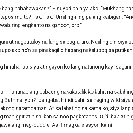
o bang nahahawakan?” Sinuyod pa niya ako. “Mukhang nas
tapos multo? Tsk. Tsk.” Umiling-iling pa ang kaibigan. “An
 wala ring engkanto na ganoon, bro." 

ani at nagpatuloy na lang sa pag-araro. Naiiling din siya s
aupo ako no’n sa pinakagilid habang nakalubog sa putikan 
g hinahanap siya at ngayon ko lang natanong kay Isagani 
 na hinahanap ang babaeng nakakatalik ko kahit na sabihin
g Beth na ‘yon? Ibang-iba. Hindi dahil sa naging wild siya a
 akong naramdaman. At sa lahat ng naikama ko, siya lang 
mahigpit at hinalikan sa noo pagkatapos. O ‘di ba? At higit
gawa ang mag-cuddle. As if magkarelasyon kami. 
