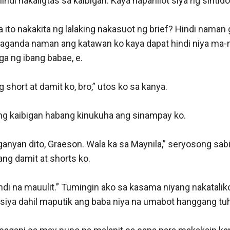
hindi nakaligtas sa kaibigan. Kaya napahilot siya ng sintido 
 ito nakakita ng lalaking nakasuot ng brief? Hindi naman 
ganda naman ang katawan ko kaya dapat hindi niya ma-mi
a ng ibang babae, e.

short at damit ko, bro,” utos ko sa kanya.

ang kaibigan habang kinukuha ang sinampay ko.

nyan dito, Graeson. Wala ka sa Maynila,” seryosong sabi 
ang damit at shorts ko.

ndi na mauulit.” Tumingin ako sa kasama niyang nakatalik
iya dahil maputik ang baba niya na umabot hanggang tuh