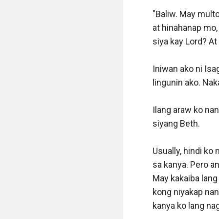
"Baliw. May mult
at hinahanap mo, 
siya kay Lord? At
Iniwan ako ni Isag
lingunin ako. Nak
Ilang araw ko nan
siyang Beth. 

Usually, hindi ko
sa kanya. Pero an
May kakaiba lang
kong niyakap nang 
kanya ko lang na