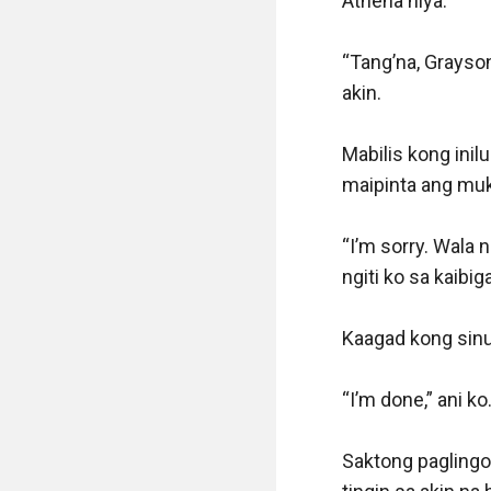
Athena niya.

“Tang’na, Grayson
akin.

Mabilis kong inilu
maipinta ang mukh
“I’m sorry. Wala 
ngiti ko sa kaibiga
Kaagad kong sinu
“I’m done,” ani ko.
Saktong paglingo