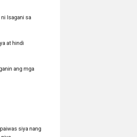
i Isagani sa 
a at hindi 
nganin ang mga 
paiwas siya nang 