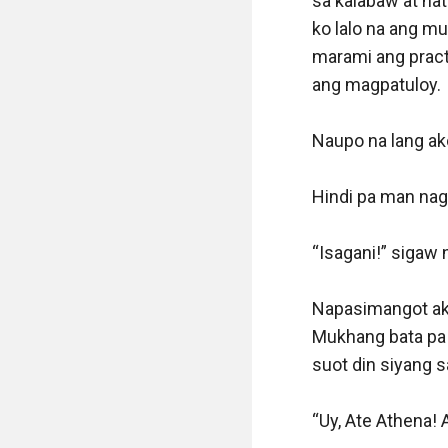
sa kalabaw at nat
ko lalo na ang mu
marami ang practi
ang magpatuloy. 

Naupo na lang ak
Hindi pa man nag
“Isagani!” sigaw 
Napasimangot ako
Mukhang bata pa 
suot din siyang 
“Uy, Ate Athena!