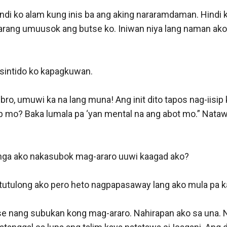
Hindi ko alam kung inis ba ang aking nararamdaman. Hindi ko
arang umuusok ang butse ko. Iniwan niya lang naman ako
sintido ko kapagkuwan.

 bro, umuwi ka na lang muna! Ang init dito tapos nag-iisip 
p mo? Baka lumala pa ‘yan mental na ang abot mo.” Nataw
a nga ako nakasubok mag-araro uuwi kaagad ako? 

 tutulong ako pero heto nagpapasaway lang ako mula pa ka
e nang subukan kong mag-araro. Nahirapan ako sa una. 