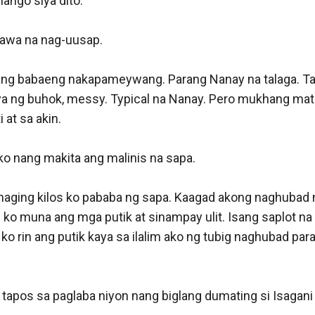
ango siya dito.

lawa na nag-uusap.

ang babaeng nakapameywang. Parang Nanay na talaga. Ta
iya ng buhok, messy. Typical na Nanay. Pero mukhang mata
at sa akin. 

o nang makita ang malinis na sapa. 

naging kilos ko pababa ng sapa. Kaagad akong naghubad n
 ko muna ang mga putik at sinampay ulit. Isang saplot na l
o rin ang putik kaya sa ilalim ako ng tubig naghubad para 
tapos sa paglaba niyon nang biglang dumating si Isagani 