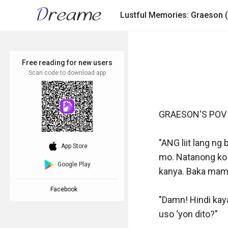
Lustful Memories: Graeson (S
Free reading for new users
Scan code to download app
GRAESON'S POV

"ANG liit lang ng
download_ios
App Store
mo. Natanong ko n
Google Play
kanya. Baka mamay
Facebook
"Damn! Hindi kaya
uso ‘yon dito?"
