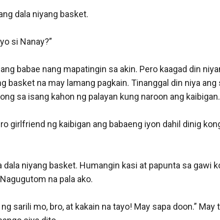
ang dala niyang basket.

‘yo si Nanay?”

ng babae nang mapatingin sa akin. Pero kaagad din niyan
ng basket na may lamang pagkain. Tinanggal din niya ang 
ong sa isang kahon ng palayan kung naroon ang kaibigan.

o girlfriend ng kaibigan ang babaeng iyon dahil dinig kon
a dala niyang basket. Humangin kasi at papunta sa gawi k
 Nagugutom na pala ako.

g sarili mo, bro, at kakain na tayo! May sapa doon.” May t