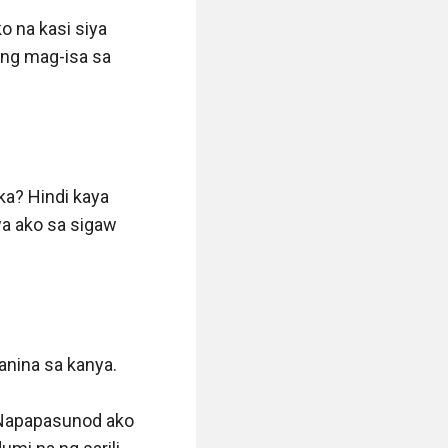
 na kasi siya 
ng mag-isa sa 
ka? Hindi kaya 
a ako sa sigaw 
nina sa kanya.

Napapasunod ako 