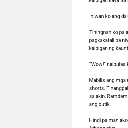
kaibigan kaya tum
Iniwan ko ang da
Tiningnan ko pa 
pagkakatali pa n
kaibigan ng kaunti 
“Wow!” naibulas k
Mabilis ang mga 
shorts. Tinanggal
sa akin. Ramdam k
ang putik.

Hindi pa man ako 