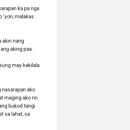
arapan ka pa nga 
o 'yon, malakas 
a akin nang 
ang aking paa.

kung may kakilala 
g nasarapan ako 
t maging ako rin. 
ang bukod tangi 
 sa lahat, sa 