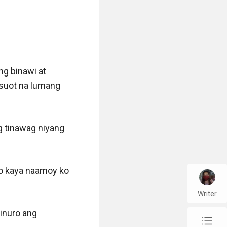
g binawi at 
suot na lumang 
g tinawag niyang 
o kaya naamoy ko 
Writer
inuro ang 
chap_list