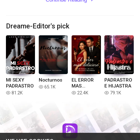
Dreame-Editor's pick
MI SEXY
Nocturnos
EL ERROR
PADRASTRO
PADRASTRO
MAS
E HIJASTRA
65.1K
read
DELICIOSO
81.2K
22.4K
79.1K
read
read
read