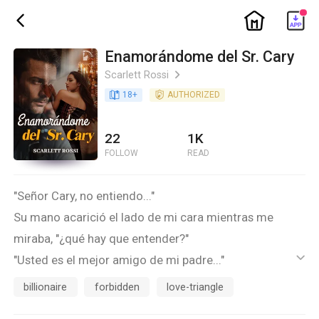
ic_home
ic_back
Enamorándome del Sr. Cary
Scarlett Rossi
ic_arrow_right
book_age
18
+
detail_authorized
AUTHORIZED
22
1K
FOLLOW
READ
"Señor Cary, no entiendo..."
Su mano acarició el lado de mi cara mientras me
miraba, "¿qué hay que entender?"
"Usted es el mejor amigo de mi padre..."
ic_default
******
billionaire
forbidden
love-triangle
Della acababa de cumplir veinte años cuando su