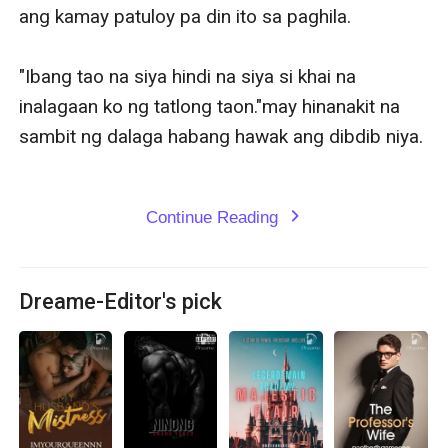
ang kamay patuloy pa din ito sa paghila.

"Ibang tao na siya hindi na siya si khai na 
inalagaan ko ng tatlong taon."may hinanakit na 
sambit ng dalaga habang hawak ang dibdib niya.

Continue Reading
expand_more
Dreame-Editor's pick