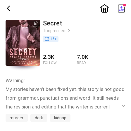
ic_home
ic_back
Secret
Toripresseo
ic_arrow_right
book_age
16
+
2.3K
7.0K
FOLLOW
READ
Warning:
My stories haven't been fixed yet. this story is not good
from grammar, punctuations and word. It still needs
the revision and editing that the writer is currently
ic_default
doing.
murder
dark
kidnap
This story is under revision and editing.