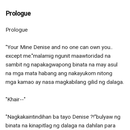
Don't expect to much.
--
Prologue
'Sekreto' Isang salita na maaring makasira ng tiwala o
makapagpabago ng buhay ng iba. Mga lihim ng mga
Prologue

ala-ala at.mga katauhang hindi mo pwedeng
matuklasan o malaman.
"Your Mine Denise and no one can own you.. 
except me."malamig ngunit maawtoridad na 
sambit ng napakagwapong binata na may asul 
na mga mata habang ang nakayukom nitong 
mga kamao ay nasa magkabilang gilid ng dalaga.

"Khair--"

"Nagkakaintindihan ba tayo Denise ?!"bulyaw ng 
binata na kinapitlag ng dalaga na dahilan para 