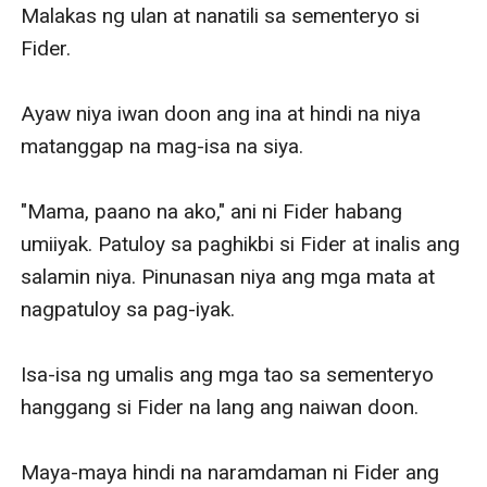
"Papayag kaya sila na isama niyo po ako?" tanong ng
Malakas ng ulan at nanatili sa sementeryo si 
batang lalaki. Tumingin ang ginang at ngumiti.
Fider. 

"Sila ang kausap ko kanina. Nalaman nila ang nangyari
at sila mismo ang nagsabi na isama kita at dalhin
Ayaw niya iwan doon ang ina at hindi na niya 
doon. Kailangan din kasi ng playmate ng anak nilang
matanggap na mag-isa na siya. 

lalaki. Puro babae kasi ang mga kapatid medyo
worried ang ina ng mga bata. Naglalaro na rin kasi ng
"Mama, paano na ako," ani ni Fider habang 
barbie ang anak nilang lalaki," natatawa na sambit ng
umiiyak. Patuloy sa paghikbi si Fider at inalis ang 
ginang. Ang ina ni Fider ang halos nagpalaki sa mga
salamin niya. Pinunasan niya ang mga mata at 
bata na nandoon kaya naman natural na malapit ang
nagpatuloy sa pag-iyak. 

ginang sa mga bata.
Bumaba na sa jeep ang ginang kasunod ang anak na
Isa-isa ng umalis ang mga tao sa sementeryo 
lalaki. Sinabi ng ginang na papasok pa sila ng
hanggang si Fider na lang ang naiwan doon. 

subdivision. Naglakad ang mag-ina at huminto sa
harap ng napakalaking gate. Namangha ang batang
Maya-maya hindi na naramdaman ni Fider ang 