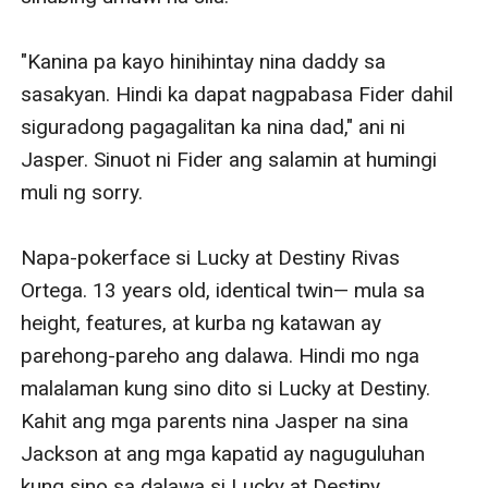
"Kanina pa kayo hinihintay nina daddy sa 
sasakyan. Hindi ka dapat nagpabasa Fider dahil 
siguradong pagagalitan ka nina dad," ani ni 
Jasper. Sinuot ni Fider ang salamin at humingi 
muli ng sorry. 

Napa-pokerface si Lucky at Destiny Rivas 
Ortega. 13 years old, identical twin— mula sa 
height, features, at kurba ng katawan ay 
parehong-pareho ang dalawa. Hindi mo nga 
malalaman kung sino dito si Lucky at Destiny. 
Kahit ang mga parents nina Jasper na sina 
Jackson at ang mga kapatid ay naguguluhan 
kung sino sa dalawa si Lucky at Destiny. 
