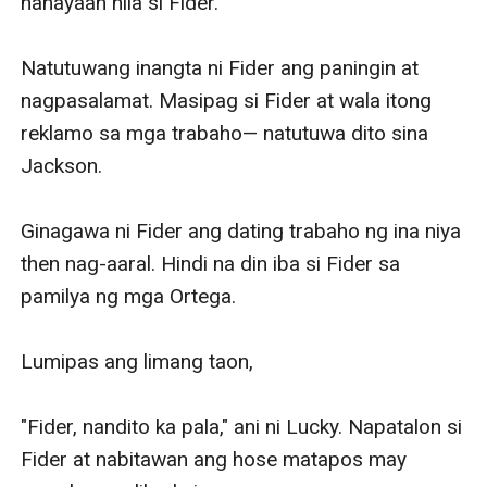
hahayaan nila si Fider. 

Natutuwang inangta ni Fider ang paningin at 
nagpasalamat. Masipag si Fider at wala itong 
reklamo sa mga trabaho— natutuwa dito sina 
Jackson. 

Ginagawa ni Fider ang dating trabaho ng ina niya 
then nag-aaral. Hindi na din iba si Fider sa 
pamilya ng mga Ortega. 

Lumipas ang limang taon, 

"Fider, nandito ka pala," ani ni Lucky. Napatalon si 
Fider at nabitawan ang hose matapos may 