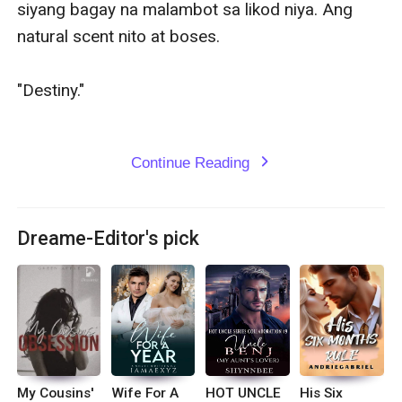
siyang bagay na malambot sa likod niya. Ang 
natural scent nito at boses. 

"Destiny."

Continue Reading
expand_more
Dreame-Editor's pick
My Cousins'
Wife For A
HOT UNCLE
His Six