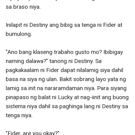
at yumuko. Natawa ang ina at sinabing marunong
sa braso niya. 

mahiya si Fider sa magagandang babae.
"Daddy! Pwede din namin siya maging playmate diba?"
Inilapit ni Destiny ang bibig sa tenga ni Fider at 
sabay na tanong ng dalawang babae at lumingon sa
bumulong. 

ama. Napatigil si Fider at nag-taas ng tingin.
"Ha? Bakit hindi? Basta hindi niyo siya ibu-bully katulad
"Ano bang klaseng trabaho gusto mo? Ibibigay 
ng mga nakakalaro ni Jasper," ani ni Jackson. Ngumiti
naming dalawa?" tanong ni Destiny. Sa 
ang dalawang batang babae— the wierd one.
pagkakaalam ni Fider dapat nilalamig siya dahil 
"Siyempre daddy— hindi namin siya ibu-bully," sabay
basa na siya ng ulan. Bakit sobrang layo yata ng 
muling sagot ng dalawang batang babae habang
lamig sa init na nararamdaman niya. Para siyang 
nakahawak sa laylayan ng suot ng ama. Lumingon ang
pinapaso ng balat ni Lucky at nag-iinit ang buong 
mga ito kay Fider. Hindi alam ni Fider kung imagination
sistema niya dahil sa paghinga lang ni Destiny sa 
niya lang ngunit parang kumislap ang mga mata nito at
tenga niya. 

nag-iba ang tingin nito sa kaniya.
"I like him," sabay muling sagot ng dalawang batang
"Fider, are you okay?"
