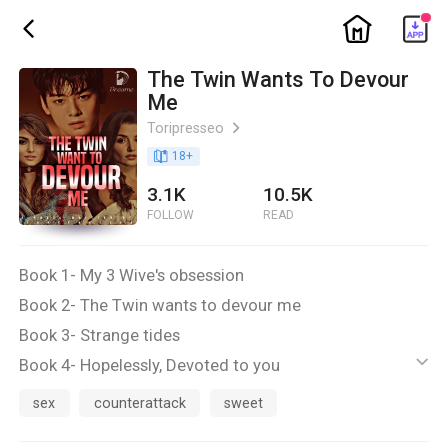
ic_home
ic_back
The Twin Wants To Devour
Me
Toripresseo
ic_arrow_right
book_age
18
+
3.1K
10.5K
FOLLOW
READ
Book 1- My 3 Wive's obsession
Book 2- The Twin wants to devour me
Book 3- Strange tides
Book 4- Hopelessly, Devoted to you
ic_default
R-18! R-18! R-18.
sex
counterattack
sweet
Read with your own risk!