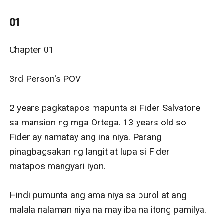
Blurb
11 years old si Fider Salvatore noong mapunta siya sa
01
mansion ng mga Ortega. Naghiwalay kasi ang mga
magulang niya matapos nga mahuli ng ina niya na
Chapter 01

matagal ng nagtatrabaho sa mga Ortega na niloloko
siya ng kinakasama nito na ama ni Fider.
3rd Person's POV

Binitbit ng ginang ang anak at dinala sa mansion ng
mga Ortega ngunit bago iyon ay ini-explain ng ginang
2 years pagkatapos mapunta si Fider Salvatore 
ang lahat kay Fider ang sitwasyon sa mansion ng mga
sa mansion ng mga Ortega. 13 years old so 
Ortega. Binilin sa kaniya ng ina na kahit anong
Fider ay namatay ang ina niya. Parang 
mangyari wala itong sasabihin o ikokomento kung ano
pinagbagsakan ng langit at lupa si Fider 
'man ang makita nito sa mansion.
matapos mangyari iyon. 

"Mabait ang mga madam sa Ortega family lalo na
iyong asawa nilang lalaki," ani ng ginang. Inayos ni
Hindi pumunta ang ama niya sa burol at ang 
Fider ang suot na salamin at tiningnan ang ina.
malala nalaman niya na may iba na itong pamilya. 