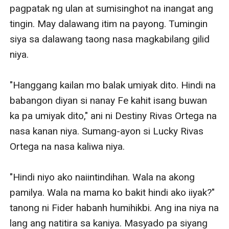
lalaki matapos makita ang malaling gate at
pagpatak ng ulan at sumisinghot na inangat ang 
napakalaking mansion.
tingin. May dalawang itim na payong. Tumingin 
"Mula doon sa dulo hanggang dito pagmamay-ari ng
siya sa dalawang taong nasa magkabilang gilid 
mga Ortega. Kapag nilibot kita kailangan tandaan mo
niya. 

bawat bahagi ng mansion dahil baka maligaw ka."
Binati sila ng gwardya at binuksan ang gate.
"Hanggang kailan mo balak umiyak dito. Hindi na 
Namangha ang bata at ginala ang paningin sa paligid.
babangon diyan si nanay Fe kahit isang buwan 
"Nandiyan na ba sina madam?" tanong ng ginang sa
ka pa umiyak dito," ani ni Destiny Rivas Ortega na 
gwardya.
nasa kanan niya. Sumang-ayon si Lucky Rivas 
"Si sir Jackson lang ang nasa loob, si ma'am Paige at
Ortega na nasa kaliwa niya. 

ma'am Dahlia," sagot ng gwardya. Nagpasalamat ang
ginang at hinawakan na ang anak patungo sa mansion.
"Hindi niyo ako naiintindihan. Wala na akong 
"Marami din kasi ako ginagawa sa shop. Huwag ka na
pamilya. Wala na mama ko bakit hindi ako iiyak?" 
magalit Paige," ani ng lalaki. Napatingin ito sa pinto
tanong ni Fider habanh humihikbi. Ang ina niya na 
habang nakaupo sa sofa at nakaakbay sa dalawang
lang ang natitira sa kaniya. Masyado pa siyang 