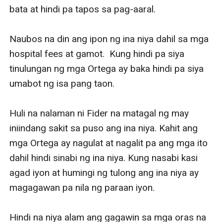
magandang babae.
bata at hindi pa tapos sa pag-aaral. 

"Manang Fe," ani ni Jackson at tumayo. Lumapit ang
ginang hawak ang anak na lalaki at yumuko.
Naubos na din ang ipon ng ina niya dahil sa mga 
"Siya ba iyong anak mo? Sana naman manang Fe sinabi
hospital fees at gamot.  Kung hindi pa siya 
mo na may anak ka at matagal mo na siyang dinala
tinulungan ng mga Ortega ay baka hindi pa siya 
dito. Napalayo ka pa tuloy sa anak mo," ani ng
umabot ng isa pang taon. 

magandang babae at tumayo. Tumawa ang ginang at
sinabing nag-aaral din kasi ang anak niya. Nakatitig si
Huli na nalaman ni Fider na matagal ng may 
Fider sa tatlong tao na nasa harapan niya. Normal lang
iniindang sakit sa puso ang ina niya. Kahit ang 
ang mukha ng lalaki na sinasabing padre de pamilya ng
mga Ortega ay nagulat at nagalit pa ang mga ito 
mga Ortega. Hindi pangit hindi din kagwapuhan ngunit
dahil hindi sinabi ng ina niya. Kung nasabi kasi 
iba ang level ng kagandahan ng mga sinasabi ng ina
agad iyon at humingi ng tulong ang ina niya ay 
niya na asawa nito. Hindi lang dalawa kung hindi tatlo
magagawan pa nila ng paraan iyon. 

pa. He found it wierd pero sabi nga ng ina niya hindi
niya pwede basta i-judge iyon without knowing
Hindi na niya alam ang gagawin sa mga oras na 