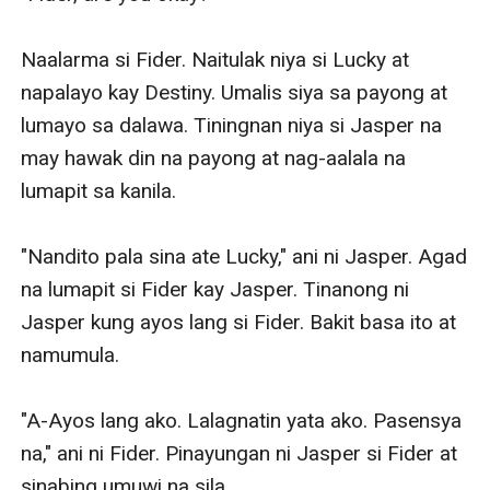
babae. Hindi nakagalaw si Fider at parang nanigas ang
mga tuhod niya. Nanlamig din siya dahil may
Naalarma si Fider. Naitulak niya si Lucky at 
something sa mga tingin ng mga batang babae ang
napalayo kay Destiny. Umalis siya sa payong at 
nakapagpalamig ng buong katawan niya.
lumayo sa dalawa. Tiningnan niya si Jasper na 
Feeling niya kakainin siya ng buo ng dalawa. Totoo ba
may hawak din na payong at nag-aalala na 
na gusto siya ng mga ito. Mga tanong na biglang
lumapit sa kanila. 

pumasok sa isip niya.
"Nandito pala sina ate Lucky," ani ni Jasper. Agad 
na lumapit si Fider kay Jasper. Tinanong ni 
Jasper kung ayos lang si Fider. Bakit basa ito at 
namumula. 

"A-Ayos lang ako. Lalagnatin yata ako. Pasensya 
na," ani ni Fider. Pinayungan ni Jasper si Fider at 
sinabing umuwi na sila. 
