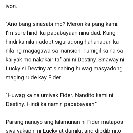
anything.
iyon. 

"Mommy! Nandiyan na ba si nanay Fe! Ilang days ko na
siya nakikita!"
"Ano bang sinasabi mo? Meron ka pang kami. 
May mga yabag na narinig ang batang lalaki. Napatigil
I'm sure hindi ka papabayaan nina dad. Kung 
si Fider matapos makakita ng mga dalagita na
hindi ka nila i-adopt siguradong hahanapan ka 
mukhang mga kaedaran niya lang din.
nila ng magagawa sa mansion. Tumigil ka na sa 
Magkamukhang-magkamukha ito at halos walang
kaiiyak mo nakakairita," ani ni Destiny. Sinaway ni 
pagkakaiba.
Lucky si Destiny at sinabing huwag masyadong 
"Ha?"
maging rude kay Fider. 

Lumapit ang dalawa. Hinawakan ni Jackson ang ulo ng
dalawang anak na babae.
"Huwag ka na umiyak Fider. Nandito kami ni 
"Mula ngayon dito na titira si Fider— magiging kalaro
Destiny. Hindi ka namin pababayaan."

na siya ni Jasper kaya maging mabait kayo sa kaniya,"
ani ni Jackson at tiningnan ang kambal niya.
Parang nanuyo ang lalamunan ni Fider matapos 
Ni head to toe siya ng mga ito. Biglang nahiya si Fider
siya yakapin ni Lucky at dumikit ang dibdib nito 