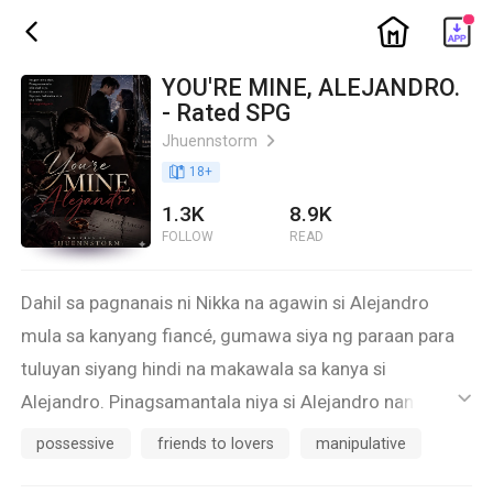
ic_home
ic_back
YOU'RE MINE, ALEJANDRO.
- Rated SPG
Jhuennstorm
ic_arrow_right
book_age
18
+
1.3K
8.9K
FOLLOW
READ
Dahil sa pagnanais ni Nikka na agawin si Alejandro
mula sa kanyang fiancé, gumawa siya ng paraan para
tuluyan siyang hindi na makawala sa kanya si
Alejandro. Pinagsamantala niya si Alejandro nang gabi
ic_default
na lulong ito sa alak. Kaya nang magising si Alejandro,
possessive
friends to lovers
manipulative
magkatabi na silang dalawa. Nagtagumpay siyang