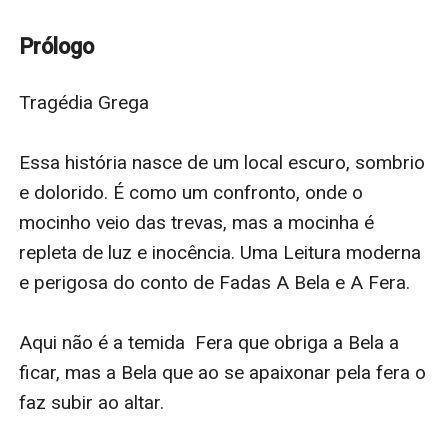
relacionamento, mesmo fraquejando pela filha do
chefe, resolve se manter distante, mas Mel não está
Prólogo
disposta a deixá-lo ir. Uma fera aprisionado pelo
passado obscuro, uma bela disposta a tudo pelo
Tragédia Grega

homem que escolheu.
Uma releitura de um conto de fadas antigo:
Essa história nasce de um local escuro, sombrio 
Mais profundo e dolorido
e dolorido. É como um confronto, onde o 
Mais sombrio
mocinho veio das trevas, mas a mocinha é 
Mais sanguinário.
repleta de luz e inocência. Uma Leitura moderna 
Quem ganhará a batalha pelo amor?
e perigosa do conto de Fadas A Bela e A Fera. 

A bela da máfia ou a fera que todos temem?
Aqui não é a temida  Fera que obriga a Bela a 
ficar, mas a Bela que ao se apaixonar pela fera o 
faz subir ao altar.
