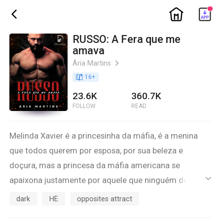
ic_home
ic_back
RUSSO: A Fera que me
amava
Ária Martins
ic_arrow_right
book_age
16
+
23.6K
360.7K
FOLLOW
READ
Melinda Xavier é a princesinha da máfia, é a menina
que todos querem por esposa, por sua beleza e
doçura, mas a princesa da máfia americana se
apaixona justamente por aquele que ninguém deseja
ic_default
por perto. Russo é um soldado leal, um amigo
dark
HE
opposites attract
honrado, mas não está disposto a viver um