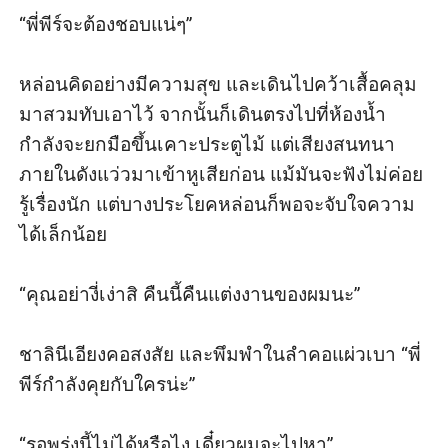
“พี่พีร์จะต้องชอบแน่ๆ” 

หล่อนคิดอย่างมีความสุข และเดินไปคว้าเสื้อคลุม
มาสวมทับเอาไว้ จากนั้นก็เดินตรงไปที่ห้องน้ำ 
กำลังจะยกมือขึ้นเคาะประตูไม้ แต่เสียงสนทนา
ภายในดังแว่วมาเข้าหูเสียก่อน แม้มันจะฟังไม่ค่อย
รู้เรื่องนัก แต่บางประโยคหล่อนก็พอจะจับใจความ
ได้เล็กน้อย

“คุณอย่างี่เง่าสิ คืนนี้คืนแต่งงานของผมนะ”

ชาลินีเอียงคอสงสัย และพึมพำในลำคอแผ่วเบา “พี่
พีร์กำลังคุยกับใครน่ะ”

“รอพรุ่งนี้ไม่ได้หรือไง เดี๋ยวผมจะไปหา”
