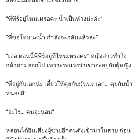
สองนั้นแหละเขาถึงจะรับสาย

“พี่พีร์อยู่ไหนเหรอคะ น้ำเป็นห่วงน่ะค่ะ”

“พี่ขอโทษนะน้ำ กำลังจะกลับแล้วล่ะ” 

“เอ่อ ตอนนี้พี่พีร์อยู่ที่ไหนเหรอคะ” หญิงสาวทำใจ
กล้าถามออกไป เพราะระแวงว่าเขาจะอยู่กับผู้หญิง

“พี่อยู่กับเอกน่ะ เดี๋ยวให้คุยกับมันนะ เอก... คุยกับน้ำ
หน่อยสิ”

“อะไร... คนจะนอน”

หล่อนได้ยินเสียงผู้ชายอีกคนดังเข้ามาในสาย ก่อน