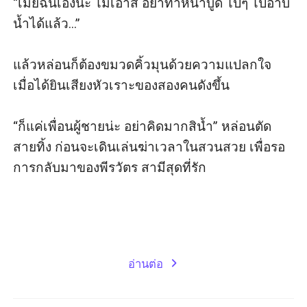
“เมียฉันเองน่ะ ไม่เอาสิ อย่าทำหน้าบูด ไปๆ ไปอาบ
น้ำได้แล้ว...”

แล้วหล่อนก็ต้องขมวดคิ้วมุนด้วยความแปลกใจ 
เมื่อได้ยินเสียงหัวเราะของสองคนดังขึ้น

“ก็แค่เพื่อนผู้ชายน่ะ อย่าคิดมากสิน้ำ” หล่อนตัด
สายทิ้ง ก่อนจะเดินเล่นฆ่าเวลาในสวนสวย เพื่อรอ
การกลับมาของพีรวัตร สามีสุดที่รัก

อ่านต่อ
expand_more