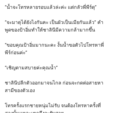
“น้ำจะโทรหลายรอบแล้วล่ะค่ะ แต่กลัวพี่พีร์ดุ”

“จะมาดุได้ยังไงกันคะ เป็นผัวเป็นเมียกันแล้ว” คำ
พูดของป้าอิ่มทำให้ชาลินีมีความกล้ามากขึ้น

“ขอบคุณป้าอิ่มมากนะคะ งั้นน้ำขอตัวไปโทรหาพี่
พีร์ก่อนค่ะ”

“เชิญตามสบายค่ะคุณน้ำ”

ชาลินีปลีกตัวออกมาจนไกล ก่อนจะกดต่อสายหา
สามีของตัวเอง 

โทรครั้งแรกชายหนุ่มไม่รับ จนต้องโทรหาครั้งที่