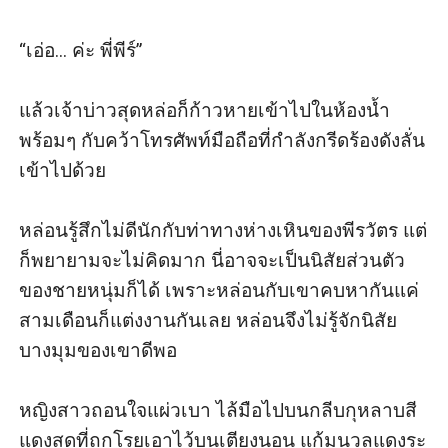
“เอ่อ... ค่ะ พี่พีร์”

แล้วเจ้าบ่าวสุดหล่อก็ก้าวหายเข้าไปในห้องน้ำ 
พร้อมๆ กับคว้าโทรศัพท์มือถือที่กำลังกรีดร้องดังลั่น
เข้าไปด้วย

หล่อนรู้สึกไม่ดีนักกับท่าทางห่างเหินของพีรวัตร แต่
ก็พยายามจะไม่คิดมาก นี่อาจจะเป็นนิสัยส่วนตัว
ของชายหนุ่มก็ได้ เพราะหล่อนกับเขาคบหากันแค่
สามเดือนก็แต่งงานกันเลย หล่อนจึงไม่รู้จักนิสัย
บางมุมของเขาดีพอ

หญิงสาวถอนใจแผ่วเบา ไล้มือไปบนกลีบกุหลาบสี
แดงสดที่ถูกโรยเอาไว้บนเตียงนอน แก้มนวลแดงระ