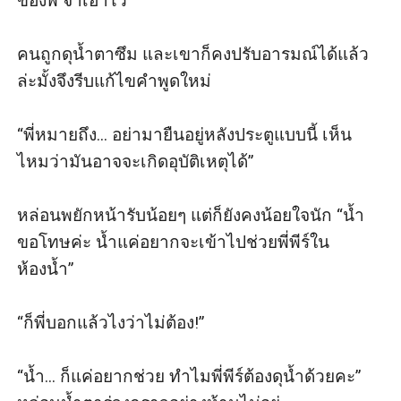
ของพี่ จำเอาไว้”

คนถูกดุน้ำตาซึม และเขาก็คงปรับอารมณ์ได้แล้ว
ล่ะมั้งจึงรีบแก้ไขคำพูดใหม่

“พี่หมายถึง... อย่ามายืนอยู่หลังประตูแบบนี้ เห็น
ไหมว่ามันอาจจะเกิดอุบัติเหตุได้”

หล่อนพยักหน้ารับน้อยๆ แต่ก็ยังคงน้อยใจนัก “น้ำ
ขอโทษค่ะ น้ำแค่อยากจะเข้าไปช่วยพี่พีร์ใน
ห้องน้ำ”

“ก็พี่บอกแล้วไงว่าไม่ต้อง!” 

“น้ำ... ก็แค่อยากช่วย ทำไมพี่พีร์ต้องดุน้ำด้วยคะ” 