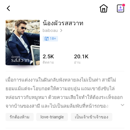
ic_home
ic_back
น้องผัวรสสวาท
baiboau
ic_arrow_right
book_age
18
+
2.5K
20.1K
ติดตาม
อ่าน
เมื่อการแต่งงานในฝันกลับพังทลายลงไม่เป็นท่า สามีไม่
ยอมแม้แต่จะโอบกอดให้ความอบอุ่น แถมเขายังขับไล่
หล่อนราวกับหมูหมา ด้วยความเสียใจทำให้ต้องระเห็จออก
จากบ้านของสามี และไปเป็นลมล้มพับที่หน้ารถของผู้ชาย
ic_default
คนหนึ่ง ผู้ชายที่มาเปลี่ยนชีวิตของหล่อนให้ซ่านเสียวอย่าง
รักต้องห้าม
love-triangle
เป็นเจ้าเข้าเจ้าของ
ที่ไม่เคยได้รับมาก่อน