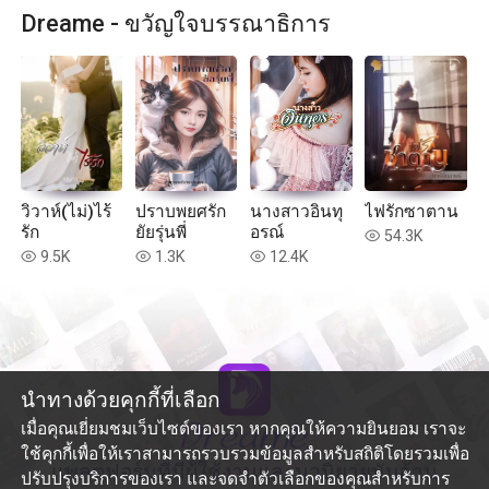
Dreame - ขวัญใจบรรณาธิการ
วิวาห์(ไม่)ไร้
ปราบพยศรัก
นางสาวอินทุ
ไฟรักซาตาน
รัก
ยัยรุ่นพี่
อรณ์
54.3K
read
9.5K
1.3K
12.4K
read
read
read
นำทางด้วยคุกกี้ที่เลือก
เมื่อคุณเยี่ยมชมเว็บไซต์ของเรา หากคุณให้ความยินยอม เราจะ
ใช้คุกกี้เพื่อให้เราสามารถรวบรวมข้อมูลสำหรับสถิติโดยรวมเพื่อ
แพลตฟอร์มที่มีผู้ใช้งานและนวนิยายนับล้าน
ปรับปรุงบริการของเรา และจดจำตัวเลือกของคุณสำหรับการ