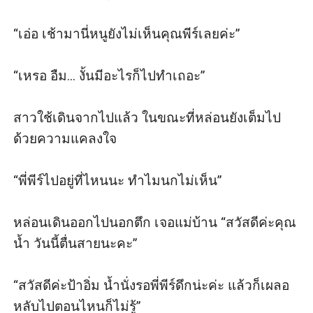
“เอ่อ เช้ามานี่หนูยังไม่เห็นคุณพีร์เลยค่ะ”

“เหรอ อืม... งั้นมีอะไรก็ไปทำเถอะ”

สาวใช้เดินจากไปแล้ว ในขณะที่หล่อนยังเต็มไป
ด้วยความแคลงใจ

“พี่พีร์ไปอยู่ที่ไหนนะ ทำไมนกไม่เห็น”

หล่อนเดินออกไปนอกตึก เจอแม่บ้าน “สวัสดีค่ะคุณ
น้ำ วันนี้ตื่นสายนะคะ”

“สวัสดีค่ะป้าอิ่ม น้ำนั่งรอพี่พีร์ดึกน่ะค่ะ แล้วก็เผลอ
หลับไปตอนไหนก็ไม่รู้”
