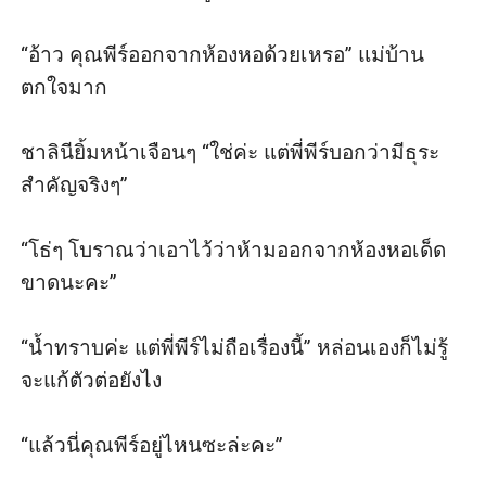
“อ้าว คุณพีร์ออกจากห้องหอด้วยเหรอ” แม่บ้าน
ตกใจมาก

ชาลินียิ้มหน้าเจือนๆ “ใช่ค่ะ แต่พี่พีร์บอกว่ามีธุระ
สำคัญจริงๆ”

“โธ่ๆ โบราณว่าเอาไว้ว่าห้ามออกจากห้องหอเด็ด
ขาดนะคะ”

“น้ำทราบค่ะ แต่พี่พีร์ไม่ถือเรื่องนี้” หล่อนเองก็ไม่รู้
จะแก้ตัวต่อยังไง

“แล้วนี่คุณพีร์อยู่ไหนซะล่ะคะ”
