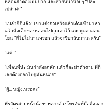
หล่อนจำต้องเม้มปาก และส่ายหน้าน้อยๆ “ปละ 
เปล่าค่ะ”

“เปล่าก็ดีแล้ว” เขาแต่งตัวเสร็จแล้วเดินเข้ามาหา 
คว้ามือเล็กของหล่อนไปกุมเอาไว้ และพูดจาอ่อน
โยน “พี่ไปไม่นานหรอก แล้วจะรีบกลับมานะครับ”

“แต่...”

“เพื่อนพี่น่ะ มันกำลังอกหัก แล้วก็จะฆ่าตัวตาย พี่ก็
เลยต้องออกไปดูมันหน่อย”

“ผู้... หญิงเหรอคะ”

พีรวัตรส่ายหน้าน้อยๆ พลางล้วงโทรศัพท์มือถือออก