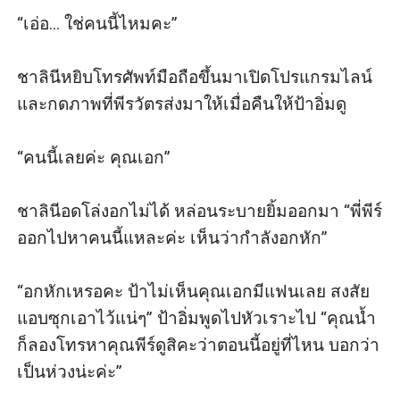
“เอ่อ... ใช่คนนี้ไหมคะ” 

ชาลินีหยิบโทรศัพท์มือถือขึ้นมาเปิดโปรแกรมไลน์ 
และกดภาพที่พีรวัตรส่งมาให้เมื่อคืนให้ป้าอิ่มดู

“คนนี้เลยค่ะ คุณเอก”

ชาลินีอดโล่งอกไม่ได้ หล่อนระบายยิ้มออกมา “พี่พีร์
ออกไปหาคนนี้แหละค่ะ เห็นว่ากำลังอกหัก”

“อกหักเหรอคะ ป้าไม่เห็นคุณเอกมีแฟนเลย สงสัย
แอบซุกเอาไว้แน่ๆ” ป้าอิ่มพูดไปหัวเราะไป “คุณน้ำ
ก็ลองโทรหาคุณพีร์ดูสิคะว่าตอนนี้อยู่ที่ไหน บอกว่า
เป็นห่วงน่ะค่ะ”
