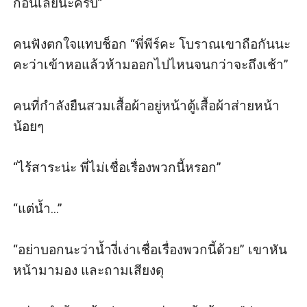
ก่อนเลยนะครับ”

คนฟังตกใจแทบช็อก “พี่พีร์คะ โบราณเขาถือกันนะ
คะว่าเข้าหอแล้วห้ามออกไปไหนจนกว่าจะถึงเช้า”

คนที่กำลังยืนสวมเสื้อผ้าอยู่หน้าตู้เสื้อผ้าส่ายหน้า
น้อยๆ 

“ไร้สาระน่ะ พี่ไม่เชื่อเรื่องพวกนี้หรอก”

“แต่น้ำ...”

“อย่าบอกนะว่าน้ำงี่เง่าเชื่อเรื่องพวกนี้ด้วย” เขาหัน
หน้ามามอง และถามเสียงดุ
