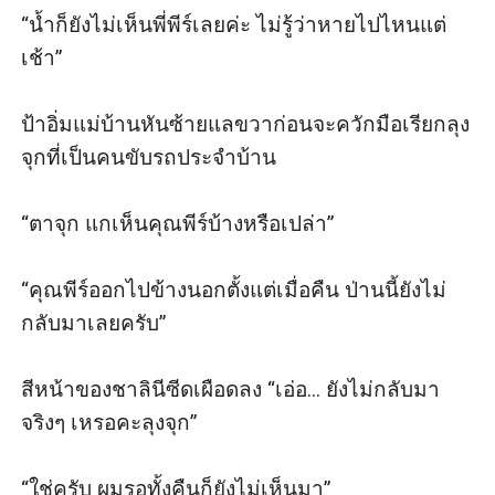
“น้ำก็ยังไม่เห็นพี่พีร์เลยค่ะ ไม่รู้ว่าหายไปไหนแต่
เช้า” 

ป้าอิ่มแม่บ้านหันซ้ายแลขวาก่อนจะควักมือเรียกลุง
จุกที่เป็นคนขับรถประจำบ้าน

“ตาจุก แกเห็นคุณพีร์บ้างหรือเปล่า”

“คุณพีร์ออกไปข้างนอกตั้งแต่เมื่อคืน ป่านนี้ยังไม่
กลับมาเลยครับ”

สีหน้าของชาลินีซีดเผือดลง “เอ่อ... ยังไม่กลับมา
จริงๆ เหรอคะลุงจุก”

“ใช่ครับ ผมรอทั้งคืนก็ยังไม่เห็นมา”
