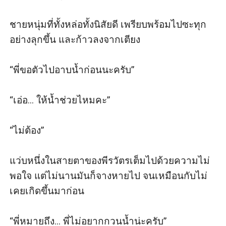
ชายหนุ่มที่ทั้งหล่อทั้งนิสัยดี เพรียบพร้อมไปซะทุก
อย่างลุกขึ้น และก้าวลงจากเตียง

“พี่ขอตัวไปอาบน้ำก่อนนะครับ”

“เอ่อ... ให้น้ำช่วยไหมคะ”

“ไม่ต้อง”

แว่บหนึ่งในสายตาของพีรวัตรเต็มไปด้วยความไม่
พอใจ แต่ไม่นานมันก็จางหายไป จนเหมือนกับไม่
เคยเกิดขึ้นมาก่อน

“พี่หมายถึง... พี่ไม่อยากกวนน้ำน่ะครับ”
