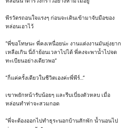
หล่อนน้ำตาร่วงกราวอย่างห้ามไม่อยู่

พีรวัตรถอนใจแรงๆ ก่อนจะเดินเข้ามาจับมือของ
หล่อนเอาไว้

“พี่ขอโทษนะ พี่คงเหนื่อยน่ะ งานแต่งงานมันยุ่งยาก
เหลือเกิน นี่ถ้าย้อนเวลาไปได้ พี่คงจะพาน้ำไปจด
ทะเบียนอย่างเดียวพอ”

“ก็แค่ครั้งเดียวในชีวิตเองค่ะพี่พีร์...”

เขาพยักหน้ารับน้อยๆ และรีบเบี่ยงตัวหลบ เมื่อ
หล่อนทำท่าจะสวมกอด

“พี่จะต้องออกไปทำธุระนอกบ้านสักพัก น้ำนอนไป