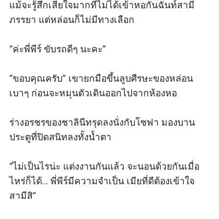
แม้จะรู้สึกเสียใจมากที่ไม่ได้เข้าหอกันฉันท์สามี
ภรรยา แต่หล่อนก็ไม่มีทางเลือก

“ค่ะพี่พีร์ ขับรถดีๆ นะคะ”

“ขอบคุณครับ” เขายกมือขึ้นลูบศีรษะของหล่อน
เบาๆ ก่อนจะหมุนตัวเดินออกไปจากห้องหอ

ร่างอรชรของชาลินีทรุดลงนั่งกับโซฟา มองบาน
ประตูที่ปิดสนิทลงทั้งน้ำตา

“ไม่เป็นไรน่ะ แต่งงานกันแล้ว จะนอนด้วยกันเมื่อ
ไหร่ก็ได้... พี่พีร์มีความจำเป็น เมียที่ดีต้องเข้าใจ
สามีสิ” 
