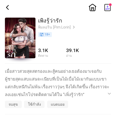
ic_home
ic_back
เพิ่งรู้ว่ารัก
พิมลอริน [Pim.Lorin]
ic_arrow_right
book_age
18
+
3.1K
39.1K
ติดตาม
อ่าน
เมื่อสาวสวยสุดสตรองและสู้คนอย่างเธอต้องมาเจอกับ
ผู้ชายสุดแสบแสนจะเนียบที่เป็นไม้เบื่อไม้เมากันแบบเขา
แต่กลับหนีกันไม่พ้น เรื่องราววุ่นๆ จึงได้เกิดขึ้น เรื่องราวจะ
ลงเอยเช่นไรโปรดติดตามได้ใน “เพิ่งรู้ว่ารัก”
ic_default
จบสุข
ใช้กำลัง
แบดบอย