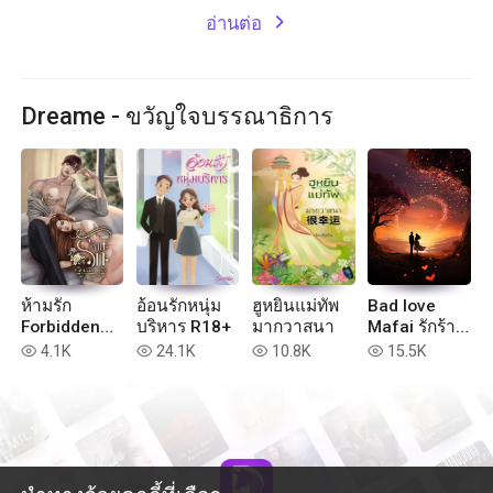
อ่านต่อ
expand_more
Dreame - ขวัญใจบรรณาธิการ
ห้ามรัก
อ้อนรักหนุ่ม
ฮูหยินแม่ทัพ
Bad love
Forbidden
บริหาร R18+
มากวาสนา
Mafai รักร้าย
Love
นายมาเฟีย
4.1K
24.1K
10.8K
15.5K
read
read
read
read