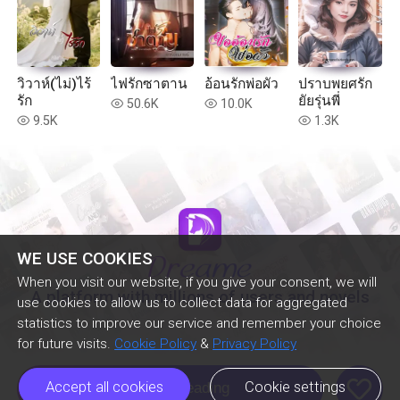
วิวาห์(ไม่)ไร้
ไฟรักซาตาน
อ้อนรักพ่อผัว
ปราบพยศรัก
รัก
ยัยรุ่นพี่
50.6K
10.0K
read
read
9.5K
1.3K
read
read
WE USE COOKIES
When you visit our website, if you give your consent, we will
A platform with millions of users and novels
use cookies to allow us to collect data for aggregated
statistics to improve our service and remember your choice
for future visits.
Cookie Policy
&
Privacy Policy
like
Accept all cookies
Cookie settings
Continue Reading