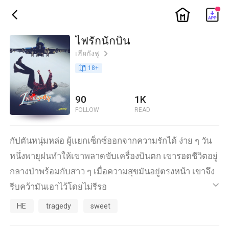
ic_home
ic_back
ไฟรักนักบิน
เฮียกังฟู
ic_arrow_right
book_age
18
+
90
1K
FOLLOW
READ
กัปตันหนุ่มหล่อ ผู้แยกเซ็กซ์ออกจากความรักได้ ง่าย ๆ วัน
หนึ่งพายุฝนทำให้เขาพลาดขับเครื่องบินตก เขารอดชีวิตอยู่
กลางป่าพร้อมกับสาว ๆ เมื่อความสุขมันอยู่ตรงหน้า เขาจึง
รีบคว้ามันเอาไว้โดยไม่รีรอ
ic_default
เทวิน กัปตันหนุ่มหล่อ วัย 36 ผู้มองความรักกับเรื่องเซ็กซ์ว่า
HE
tragedy
sweet
มันเป็นคนละอย่างกัน เขาเคยหวดกับแอร์บนเครื่องมานับ