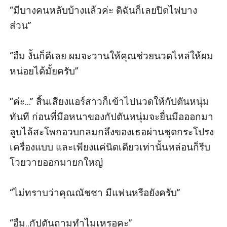
“มีบางคนหลับบ้างแล้วค่ะ ดิฉันก็เลยปิดไฟบาง
ส่วน”

“อืม งั้นก็ดีเลย ผมจะวานให้คุณช่วยนวดไหล่ให้ผม
หน่อยได้มั้ยครับ”

“ค่ะ...” สิ้นเสียงแอร์สาวก็เข้าไปนวดให้กัปตันหนุ่ม
ทันที ก่อนที่มือหนาของกัปตันหนุ่มจะยื่นมือออกมา
ลูบไล้สะโพกอวบกลมกลึงของเธอผ่านชุดกระโปรง
เครื่องแบบ และเพียงแค่นิดเดียวเท่านั้นหล่อนก็รีบ
โวยวายออกมายกใหญ่

“ไม่ทราบว่าคุณณัชชา มีแฟนหรือยังครับ”

“อืม..กัปตันถามทำไมเหรอคะ”
