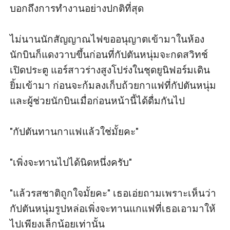
บอกถึงการทำงานอย่างปกติที่สุด 

ไม่นานนักสัญญาณไฟขออนุญาตเข้ามาในห้อง
นักบินก็แดงวาบขึ้นก่อนที่กัปตันหนุ่มจะกดสวิทช์
เปิดประตู แอร์สาวร่างสูงโปร่งในชุดยูนิฟอร์มเดิน
ยิ้มเข้ามา ก่อนจะก้มลงเก็บถ้วยกาแฟที่กัปตันหนุ่ม
และผู้ช่วยนักบินเมื่อก่อนหน้านี้ได้ดื่มกันไป 

"กัปตันทานกาแฟแล้วใช่มั้ยคะ"

"เพิ่งจะทานไปได้นิดหนึ่งครับ"

"แล้วรสชาติถูกใจมั้ยคะ" เธอเอ่ยถามเพราะเห็นว่า
กัปตันหนุ่มรูปหล่อเพิ่งจะทานแกแฟที่เธอเอามาให้
ไปเพียงเล็กน้อยเท่านั้น
