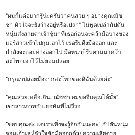
“ผมก็แค่อยากรู้น่ะครับว่าคนสวย ๆ อย่างคุณณัช
ชา หัวใจจะยังว่างอยู่หรือเปล่า” ไม่พูดเปล่ากัปตัน
หนุ่มส่งสายตาเจ้าชู้มาที่เธอก่อนจะคว้ามือบางของ
แอร์สาวเข้าไปกุมเอาไว้ เธอรีบดึงมือออก และ
กำลังจะถอยห่างออกไป มือหนาก็รีบตามมาคว้า
สะโพกเอาไว้ไม่ยอมปล่อย

“กรุณาปล่อยมือจากสะโพกของดิฉันด้วยค่ะ”

“คุณสวยเหลือเกิน...ณัชชา ผมขอจีบคุณได้มั้ย” 
เขาสารภาพกับเธอทันทีไม่รีรอ

“ขอบคุณค่ะ แต่เราเพิ่งจะรู้จักกันนะคะ” กัปตันหนุ่ม
จอมเจ้าเล่ห์จำใจชักมือออกด้วยความเสียดาย 
