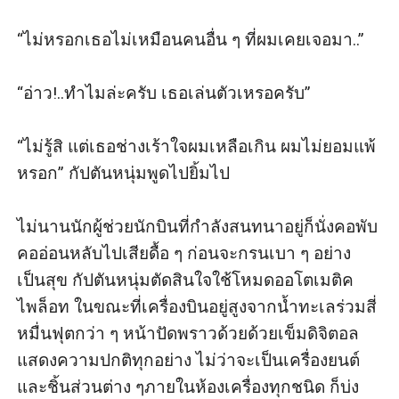
“ไม่หรอกเธอไม่เหมือนคนอื่น ๆ ที่ผมเคยเจอมา..”

“อ่าว!..ทำไมล่ะครับ เธอเล่นตัวเหรอครับ”

“ไม่รู้สิ แต่เธอช่างเร้าใจผมเหลือเกิน ผมไม่ยอมแพ้
หรอก” กัปตันหนุ่มพูดไปยิ้มไป

ไม่นานนักผู้ช่วยนักบินที่กำลังสนทนาอยู่ก็นั่งคอพับ
คออ่อนหลับไปเสียดื้อ ๆ ก่อนจะกรนเบา ๆ อย่าง
เป็นสุข กัปตันหนุ่มตัดสินใจใช้โหมดออโตเมติค 
ไพล็อท ในขณะที่เครื่องบินอยู่สูงจากน้ำทะเลร่วมสี่
หมื่นฟุตกว่า ๆ หน้าปัดพราวด้วยด้วยเข็มดิจิตอล
แสดงความปกติทุกอย่าง ไม่ว่าจะเป็นเครื่องยนต์
และชิ้นส่วนต่าง ๆภายในห้องเครื่องทุกชนิด ก็บ่ง