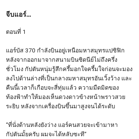
ครั้งไม่ถ้วน จนวันหนึ่งพายุฝนทำให้เขาพลาดขับเครื่องบิน
ตก เขารอดชีวิตอยู่กลางป่าพร้อมกับสาว ๆ เมื่อความสุขมัน
จีบแอร์...
อยู่ตรงหน้า เขาจึงรีบคว้ามันเอาไว้โดยไม่รีรอ
ณัชชา แอร์โฮสเตสสาว วัย 22 เธอสวยราวกับนางฟ้าจน
ตอนที่ 1

กัปตันหนุ่มรูปหล่อแอบหลงรักเธอ แต่เธอก็ปฏิเสธความรัก
ของเขา เพราะเธอมองว่าเขาต้องการเพียงแค่เซ็กซ์จากเธอ
แอร์บัส 370 กำลังบินอยู่เหนือมหาสมุทรแปซิฟิก
เท่านั้น หลังจากเครื่องบินตกคนที่ช่วยชีวิตเธอเอาไว้ และ
หลังจากออกมาจากสนามบินซิดนีย์ไม่ถึงครึ่ง
ดูแลเธอตลอดตอนใช้ชีวิตอยู่กลางป่าก็คือกัปตันหนุ่มหล่อ
ชั่วโมง กัปตันหนุ่มรู้สึกครึ้มอกใจครึ้มใจก่อนจะมอง
คนที่เธอปฏิเสธเขาในตอนแรก
ลงไปด้านล่างที่เป็นกลางมหาสมุทรอันเวิ้งว้าง และ
คืนนี้เวลาก็เกือบจะสี่ทุ่มแล้ว ความมืดมิดของ
ท้องฟ้าทำให้มองเห็นดวงดาวข้างหน้าพราวสวย
ระยิบ หลังจากเครื่องบินขึ้นมาสูงจนได้ระดับ

“ที่นั่งด้านหลังยังว่าง แอร์คนสวยจะเข้ามาหา
กัปตันมั้ยครับ ผมจะได้หลับซะที”
