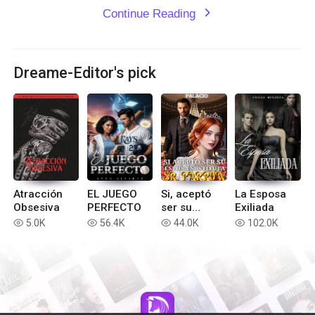
Continue Reading
expand_more
Dreame-Editor's pick
Atracción
EL JUEGO
Si, aceptó
La Esposa
Obsesiva
PERFECTO
ser su
Exiliada
esposa
5.0K
56.4K
44.0K
102.0K
read
read
read
read
sustituta
señor
Parrow