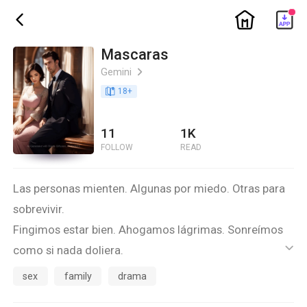
ic_home
ic_back
Mascaras
Gemini
ic_arrow_right
book_age
18
+
11
1K
FOLLOW
READ
Las personas mienten. Algunas por miedo. Otras para
sobrevivir.
Fingimos estar bien. Ahogamos lágrimas. Sonreímos
como si nada doliera.
ic_default
Pero las máscaras siempre terminan cayendo.
sex
family
drama
Quiero que conozcan mi historia. Mis secretos, mis