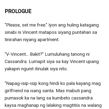
puntahan ng kanyang dating nobyo. Nakipagsayaw at
uminom siya ng maraming alak hanggang sa
PROLOGUE
magising na lang siyang nasa loob ng isang kuwarto
kasama ang bokalista ng banda na si Abraham. Inakala
"Please, set me free." Iyon ang huling katagang 
niyang hindi na muling magtatagpo ang landas nila,
sinabi ni Vincent matapos siyang puntahan sa 
ngunit napag-alaman niyang ang kumpanya na
tinirahan niyang apartment.

pinapasukan niya ay pag-aari ng pamilya nito.
Kahit anong pilit niyang iwas sa lalaki ay unti-unti
"V-Vincent... Bakit?" Lumuluhang tanong ni 
namang nahuhulog ang loob niya at patuloy siyang
Cassandra. Lumapit siya sa kay Vincent upang 
bumabagsak sa mga bisig nito.
yakapin ngunit itinulak siya nito.

Anong gagawin niya kung malaman niya ang tungkol
kay Abraham? Kakayanin pa ba niyang pakisamahan ito
"Napag-isip-isip kong hindi ko pala kayang mag 
sa kabila ng natuklasan niya?
girlfriend na isang santa. Mas mabuti pang 
pumasok ka na lang sa kumbeto cassandra 
kaysa maghanap ng lalaking magtitiis na walang 