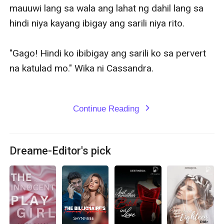
mauuwi lang sa wala ang lahat ng dahil lang sa 
hindi niya kayang ibigay ang sarili niya rito.

"Gago! Hindi ko ibibigay ang sarili ko sa pervert 
na katulad mo." Wika ni Cassandra.

Continue Reading
expand_more
Dreame-Editor's pick