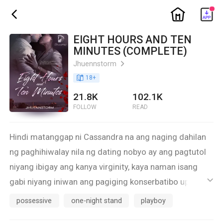
ic_home
ic_back
EIGHT HOURS AND TEN
MINUTES (COMPLETE)
Jhuennstorm
ic_arrow_right
book_age
18
+
21.8K
102.1K
FOLLOW
READ
Hindi matanggap ni Cassandra na ang naging dahilan
ng paghihiwalay nila ng dating nobyo ay ang pagtutol
niyang ibigay ang kanya virginity, kaya naman isang
gabi niyang iniwan ang pagiging konserbatibo upang
ic_default
pagselosin ang kanyang dating nobyo.
possessive
one-night stand
playboy
Pumunta siya sa isang bar kung saan paboritong