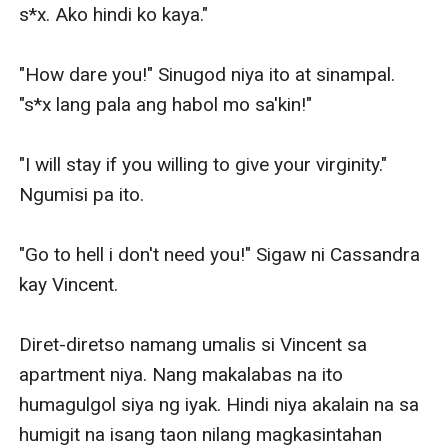
s*x. Ako hindi ko kaya." 

"How dare you!" Sinugod niya ito at sinampal. 
"s*x lang pala ang habol mo sa'kin!" 

"I will stay if you willing to give your virginity." 
Ngumisi pa ito.

"Go to hell i don't need you!" Sigaw ni Cassandra 
kay Vincent.

Diret-diretso namang umalis si Vincent sa 
apartment niya. Nang makalabas na ito 
humagulgol siya ng iyak. Hindi niya akalain na sa 
humigit na isang taon nilang magkasintahan 