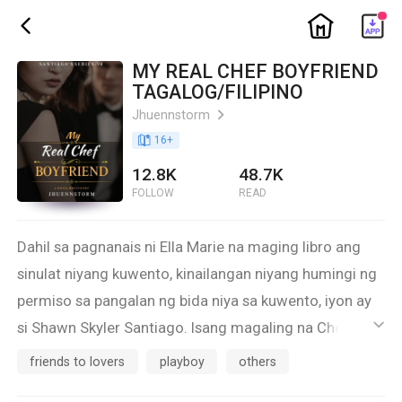
ic_home
ic_back
MY REAL CHEF BOYFRIEND
TAGALOG/FILIPINO
Jhuennstorm
ic_arrow_right
book_age
16
+
12.8K
48.7K
FOLLOW
READ
Dahil sa pagnanais ni Ella Marie na maging libro ang
sinulat niyang kuwento, kinailangan niyang humingi ng
permiso sa pangalan ng bida niya sa kuwento, iyon ay
si Shawn Skyler Santiago. Isang magaling na Chef,
ic_default
Matalino, guwapo. Ngunit upang pumayag si Shawn
friends to lovers
playboy
others
Skyler sa kanya, kailangan niyang sundin ang four