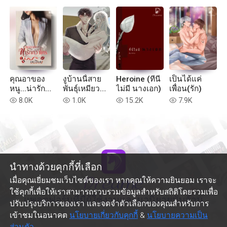
คุณอาของ
งูบ้านนี้สาย
Heroine (ที่นี่
เป็นได้แค่
หนู...น่ารัก
พันธุ์เหมียว
ไม่มี นางเอก)
เพื่อน(รัก)
กว่าใคร
(Luna V.)
8.0K
1.0K
15.2K
7.9K
read
read
read
read
นำทางด้วยคุกกี้ที่เลือก
เมื่อคุณเยี่ยมชมเว็บไซต์ของเรา หากคุณให้ความยินยอม เราจะ
ใช้คุกกี้เพื่อให้เราสามารถรวบรวมข้อมูลสำหรับสถิติโดยรวมเพื่อ
แพลตฟอร์มที่มีผู้ใช้งานและนวนิยายนับล้าน
ปรับปรุงบริการของเรา และจดจำตัวเลือกของคุณสำหรับการ
เข้าชมในอนาคต
นโยบายเกี่ยวกับคุกกี้
&
นโยบายความเป็น