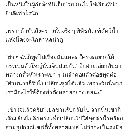
เป็นหนึ่งในผู้ก่อตั้งที่นี่เจ็บป่วย มันไม่ใช่เรื่องที่น่า
ยินดีเท่าไรนัก

เพราะถ้ามันถึงคราวนั้นจริง ๆ พิพิธภัณฑ์สัตว์น้ำ
แห่งนี้คงจะโกลาหลน่าดู

“ฮ่า ๆ ฉันก็พูดไปเรื่อยนั่นแหละ ใครจะอยากให้
กระเบนตัวใหญ่นั่นเจ็บป่วยกัน” อีกฝ่ายเอ่ยกลับมา
พลางกลั้วหัวเราะเบา ๆ ในลำคอแล้วค่อยพูดต่อ 
“ส่วนนายก็รีบไปเปลี่ยนชุดได้แล้ว เพราะวันนี้พวก
เรามีอะไรให้ต้องทำตั้งหลายอย่างเลยนะ”

“เข้าใจแล้วครับ” เยลขานรับกลับไป จากนั้นเขาก็
เดินเลี่ยงไปอีกทาง เพื่อเปลี่ยนไปใส่ชุดดำน้ำพร้อม
สวมอุปกรณ์เซฟตี้ทั้งหลายแหล่ ไม่ว่าจะเป็นถุงมือ