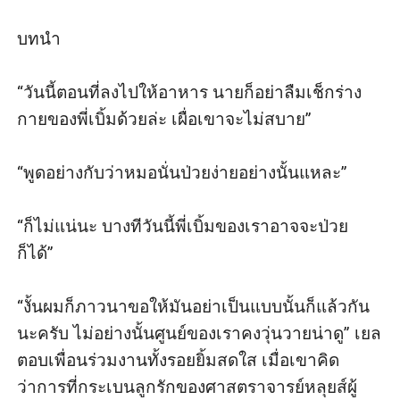
บทนำ

“วันนี้ตอนที่ลงไปให้อาหาร นายก็อย่าลืมเช็กร่าง
กายของพี่เบิ้มด้วยล่ะ เผื่อเขาจะไม่สบาย”

“พูดอย่างกับว่าหมอนั่นป่วยง่ายอย่างนั้นแหละ”

“ก็ไม่แน่นะ บางทีวันนี้พี่เบิ้มของเราอาจจะป่วย
ก็ได้”

“งั้นผมก็ภาวนาขอให้มันอย่าเป็นแบบนั้นก็แล้วกัน
นะครับ ไม่อย่างนั้นศูนย์ของเราคงวุ่นวายน่าดู” เยล
ตอบเพื่อนร่วมงานทั้งรอยยิ้มสดใส เมื่อเขาคิด
ว่าการที่กระเบนลูกรักของศาสตราจารย์หลุยส์ผู้