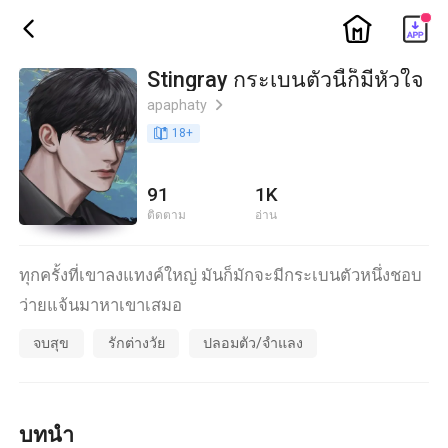
ic_home
ic_back
Stingray กระเบนตัวนี้ก็มีหัวใจ
apaphaty
ic_arrow_right
book_age
18
+
91
1K
ติดตาม
อ่าน
ทุกครั้งที่เขาลงแทงค์ใหญ่ มันก็มักจะมีกระเบนตัวหนึ่งชอบ
ว่ายแจ้นมาหาเขาเสมอ
จบสุข
รักต่างวัย
ปลอมตัว/จำแลง
บทนำ