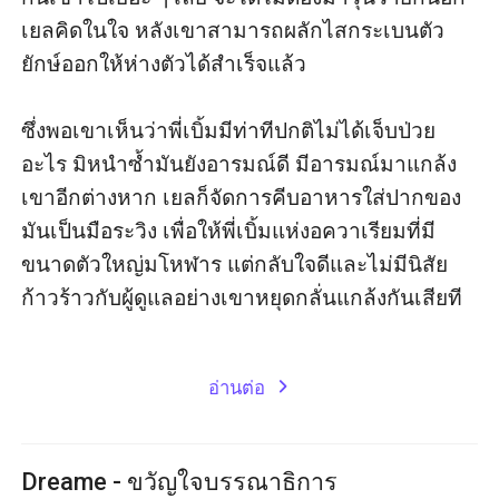
เยลคิดในใจ หลังเขาสามารถผลักไสกระเบนตัว
ยักษ์ออกให้ห่างตัวได้สำเร็จแล้ว

ซึ่งพอเขาเห็นว่าพี่เบิ้มมีท่าทีปกติไม่ได้เจ็บป่วย
อะไร มิหนำซ้ำมันยังอารมณ์ดี มีอารมณ์มาแกล้ง
เขาอีกต่างหาก เยลก็จัดการคีบอาหารใส่ปากของ
มันเป็นมือระวิง เพื่อให้พี่เบิ้มแห่งอควาเรียมที่มี
ขนาดตัวใหญ่มโหฬาร แต่กลับใจดีและไม่มีนิสัย
ก้าวร้าวกับผู้ดูแลอย่างเขาหยุดกลั่นแกล้งกันเสียที

อ่านต่อ
expand_more
Dreame - ขวัญใจบรรณาธิการ