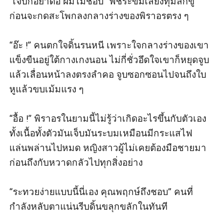
“เจ็บก็อย่าดื้อ ผมไม่ชอบ” พัชระข่มเสียงทุ้มลึกขู่ 
ก่อนจะกดสะโพกลงกลางร่างของพิราอรตรง ๆ

“อ๊ะ !” คนตกใจดิ้นรนหนี เพราะใจกลางร่างของเขา
แข็งขืนอยู่ใต้กางเกงนอน ไม่กี่ชั่วอึดใจเขาก็หยุดจูบ
แล้วเลื่อนหน้าลงตรงลำคอ จูบซอกซอนไปจนถึงใบ
หูแล้วขบเม้มแรง ๆ

“อื้อ !” พิราอรในยามนี้ไม่รู้ว่าเกิดอะไรขึ้นกับตัวเอง 
ทั้งเนื้อทั้งตัวมันเจ็บมันระบมเหมือนมีกระแสไฟ
แล่นพล่านไปหมด หญิงสาวผู้ไม่เคยต้องมือชายมา
ก่อนถึงกับหวาดกลัวไปทุกสิ่งอย่าง

“ระทวยง่ายแบบนี้นี่เอง คุณพฤกษ์ถึงชอบ” คนที่
กำลังหลับตาแน่นรีบดิ้นขลุกขลักในทันที
