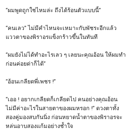
“ผมพูดถูกใช่ไหมล่ะ ถึงได้ร้อนตัวแบบนี้”

“คนเลว” ไม่มีคำไหนจะเหมาะกับพัชระอีกแล้ว 
แววตาของพิราอรแข็งกร้าวขึ้นในทันที

“ผมยังไม่ได้ทำอะไรเลว ๆ เลยนะคุณอ้อน ให้ผมทำ
ก่อนค่อยด่าก็ได้”

“อ้อนเกลียดพี่เพชร !”

“เออ ! อยากเกลียดก็เกลียดไป คนอย่างคุณอ้อน
ไม่มีค่าอะไรในสายตาของผมหรอก !” ดวงตาทั้ง
สองคู่มองสบกันนิ่ง ก่อนหยาดน้ำตาของพิราอรจะ
หล่นอาบสองแก้มอย่างช้ำใจ 
