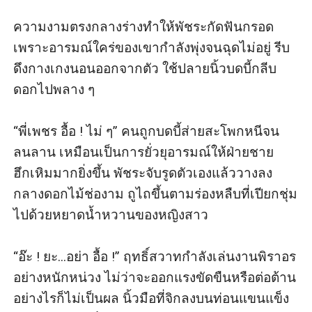
ความงามตรงกลางร่างทำให้พัชระกัดฟันกรอด 
เพราะอารมณ์ใคร่ของเขากำลังพุ่งจนฉุดไม่อยู่ รีบ
ดึงกางเกงนอนออกจากตัว ใช้ปลายนิ้วบดบี้กลีบ
ดอกไปพลาง ๆ

“พี่เพชร อื้อ ! ไม่ ๆ” คนถูกบดบี้ส่ายสะโพกหนีจน
ลนลาน เหมือนเป็นการยั่วยุอารมณ์ให้ฝ่ายชาย
ฮึกเหิมมากยิ่งขึ้น พัชระจับรูดตัวเองแล้ววางลง
กลางดอกไม้ช่องาม ถูไถขึ้นตามร่องหลืบที่เปียกชุ่ม
ไปด้วยหยาดน้ำหวานของหญิงสาว

“อ๊ะ ! ยะ...อย่า อื้อ !” ฤทธิ์สวาทกำลังเล่นงานพิราอร
อย่างหนักหน่วง ไม่ว่าจะออกแรงขัดขืนหรือต่อต้าน
อย่างไรก็ไม่เป็นผล นิ้วมือที่จิกลงบนท่อนแขนแข็ง