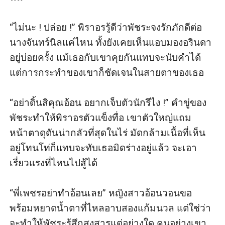
“ไม่นะ ! ปล่อย !” พิราอรรู้ดีว่าพัชระจงรักภักดีต่อ
นางจันทร์นิลแค่ไหน ทั้งยังเคยเห็นแอบมองอรินดา
อยู่บ่อยครั้ง แม้เธอกับเขาคุยกันแทบจะนับคำได้ 
แต่การกระทำของเขาก็ชัดเจนในสายตาของเธอ

“อย่าดิ้นสิคุณอ้อน อยากเจ็บตัวนักรึไง !” คำขู่ของ
พัชระทำให้พิราอรตัวแข็งทื่อ เขาตัวใหญ่แถม
หน้าตาดุดันน่ากลัวที่สุดในไร่ มัดกล้ามเนื้อที่เห็น
อยู่โทนโท่ก็แทบจะทับเธอมิดร่างอยู่แล้ว จะเอา
เรี่ยวแรงที่ไหนไปสู้ได้

“พี่เพชรอย่าทำอ้อนเลย” หญิงสาวอ้อนวอนขอ
พร้อมหยาดน้ำตาที่ไหลอาบสองแก้มนวล แต่ใช่ว่า
จะทำให้พัชระรู้สึกสงสารแต่อย่างใด คนอย่างเขา