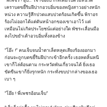
“พี่เพชร ! อุ๊บ...” เจ้าของปากที่เต็มไปด้วยหนวด
เคราบดขยี้ริมฝีปากอวบอิ่มของหญิงสาวอย่างหนัก
หน่วง ความรู้สึกปวดแสบปวดร้อนเกิดขึ้น พิราอร
ร้องไม่ออกได้แต่ดันหน้าอกของเขาเอาไว้ แต่
เหมือนไม่เกิดประโยชน์แต่อย่างใด พัชระเลื่อนมือ
ลงไปขยำเต้าอวบอิ่มทั้งสองข้าง

“โอ๊ะ !” คนเจ็บจนน้ำตาเล็ดหลุดเสียงร้องออกมา 
ก่อนจะถูกบดขยี้ริมฝีปากเข้าอีกครั้ง เธอหดลิ้นหนี
เขาก็ไล่ต้อนตาม กระหวัดพันเกี่ยวจนได้ ยิ่งเธอ
ขัดขืนเขาก็ยิ่งรุกหนัก กระทั่งขบปากล่างของเธอ
เบา ๆ

“โอ๊ย ! พี่เพชรอ้อนเจ็บ”
