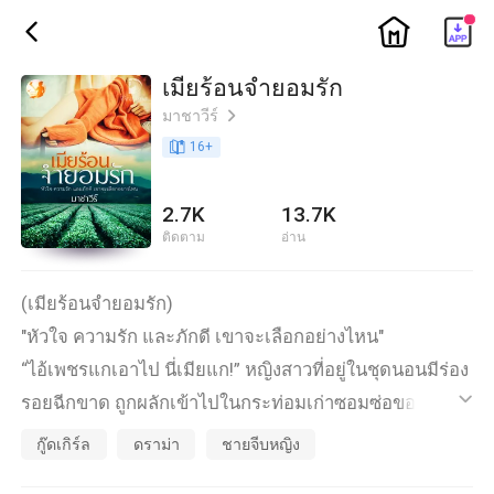
ic_home
ic_back
เมียร้อนจำยอมรัก
มาชาวีร์
ic_arrow_right
book_age
16
+
2.7K
13.7K
ติดตาม
อ่าน
(เมียร้อนจำยอมรัก)
"หัวใจ ความรัก และภักดี เขาจะเลือกอย่างไหน"
“ไอ้เพชรแกเอาไป นี่เมียแก!” หญิงสาวที่อยู่ในชุดนอนมีร่อง
รอยฉีกขาด ถูกผลักเข้าไปในกระท่อมเก่าซอมซ่อของพัชระ
ic_default
หรือทุกคนเรียกกันว่า เพชร ซึ่งเป็นเพียงช่างคนหนึ่งในไร่
กู๊ดเกิร์ล
ดราม่า
ชายจีบหญิง
ชาของที่นี่