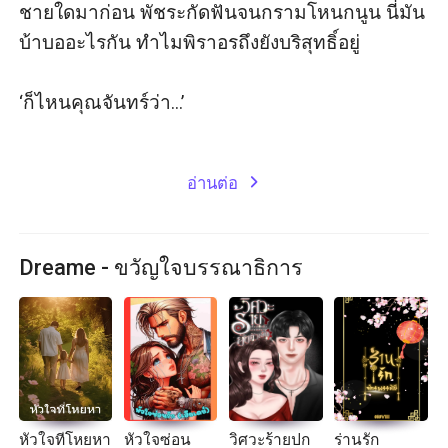
ชายใดมาก่อน พัชระกัดฟันจนกรามโหนกนูน นี่มัน
บ้าบออะไรกัน ทำไมพิราอรถึงยังบริสุทธิ์อยู่

‘ก็ไหนคุณจันทร์ว่า...’

อ่านต่อ
expand_more
Dreame - ขวัญใจบรรณาธิการ
หัวใจที่โหยหา
หัวใจซ่อน
วิศวะร้ายปก
ร่านรัก