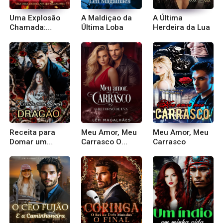
Uma Explosão
A Maldiçao da
A Última
Chamada:
Última Loba
Herdeira da Lua
Hellen
Receita para
Meu Amor, Meu
Meu Amor, Meu
Domar um
Carrasco O
Carrasco
Dragão
Retorno de Eva