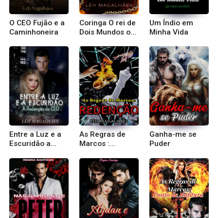
O CEO Fujão e a
Coringa O rei de
Um Índio em
Caminhoneira
Dois Mundos o
Minha Vida
Final
Entre a Luz e a
As Regras de
Ganha-me se
Escuridão a
Marcos :
Puder
Redenção do
Redenção
CEO