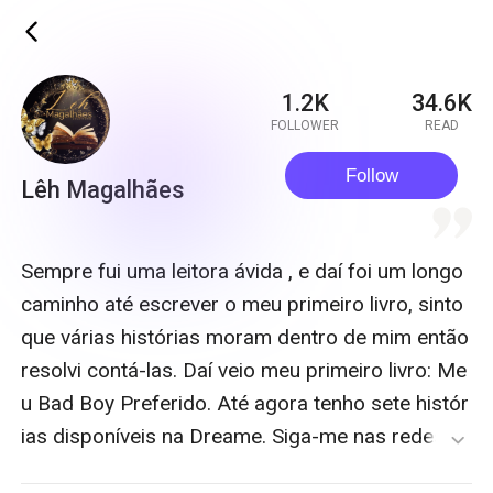
ic_back
1.2K
34.6K
FOLLOWER
READ
Follow
Lêh Magalhães
quote
Sempre fui uma leitora ávida , e daí foi um longo
caminho até escrever o meu primeiro livro, sinto
que várias histórias moram dentro de mim então
resolvi contá-las. Daí veio meu primeiro livro: Me
u Bad Boy Preferido. Até agora tenho sete histór
ias disponíveis na Dreame. Siga-me nas redes s
expand_more
ociais @escritora.leh.magalhaes, Também temo