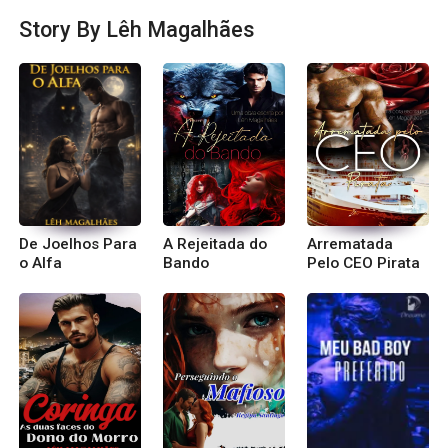
s um grupo de whats para obter o link é só man
Story By Lêh Magalhães
dar mensagem no 011- 996009778
De Joelhos Para
A Rejeitada do
Arrematada
o Alfa
Bando
Pelo CEO Pirata