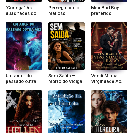
"Coringa" As
Perseguindo o
Meu Bad Boy
duas faces do
Mafioso
preferido
Dono do Morro
Um amor do
Sem Saída –
Vendi Minha
passado outra
Morro do Vidigal
Virgindade Ao
vez
Di@bo