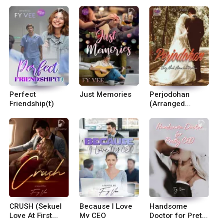
Perfect
Just Memories
Perjodohan
Friendship(t)
(Arranged
Marriage)
CRUSH (Sekuel
Because I Love
Handsome
Love At First
My CEO
Doctor for Pretty