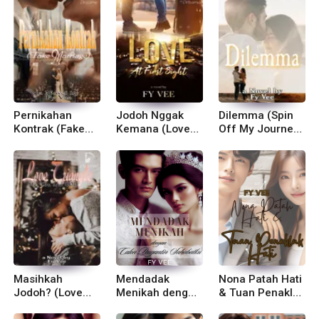
Pernikahan
Jodoh Nggak
Dilemma (Spin
Kontrak (Fake
Kemana (Love
Off My Journey
Marriage)
At First Sight)
of Love)
Masihkah
Mendadak
Nona Patah Hati
Jodoh? (Love
Menikah dengan
& Tuan Penakluk
Triangle-Me,
Calon Pengantin
Hati