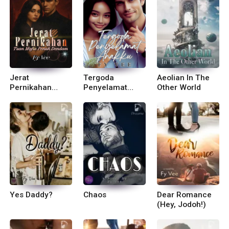
Jerat
Tergoda
Aeolian In The
Pernikahan
Penyelamat
Other World
Tuan Mafia
Anakku
Penuh Dendam
Yes Daddy?
Chaos
Dear Romance
(Hey, Jodoh!)