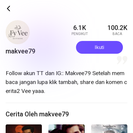
ic_back
6.1K
100.2K
PENGIKUT
BACA
Ikuti
makvee79
quote
Follow akun TT dan IG:: Makvee79 Setelah mem
baca jangan lupa klik tambah, share dan komen c
erita2 Vee yaaa.
Cerita Oleh makvee79