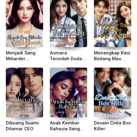
You and GOD)
Sahabatku
Menjadi Sang
Asmara
Menangkap Rasi
Miliarder
Terindah Duda
Bintang Mas
Setelah Bercerai
Dingin & Dokter
Dosen
Sarkas
Dibuang Suami
Anak Kembar
Desain Cinta Bos
Dilamar CEO
Rahasia Sang
Killer
Pewaris