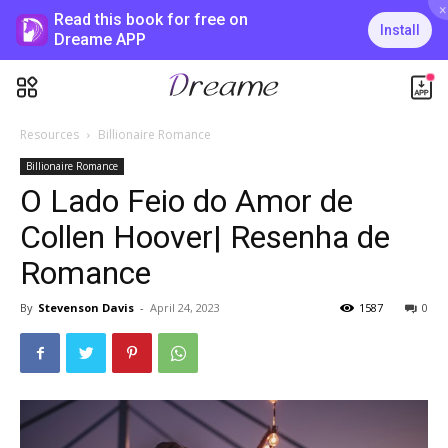
×
Read this book for free on
Install
Dreame APP
Resources
Billionaire Romance
Billionaire Romance
O Lado Feio do Amor de
Collen Hoover| Resenha de
Romance
By
Stevenson Davis
-
April 24, 2023
1587
0